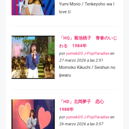
Yumi Morio / Tenkeyoho wa I
love U
「HQ」菊池桃子 青春のいじ
わる 1984年
por
yumeki05 J-PopParadise
en
27 marzo 2026 a las 2:51
Momoko Kikuchi / Seishun no
ijiwaru
「HD」北岡夢子 恋心
1988年
por
yumeki05 J-PopParadise
en
26 marzo 2026 a las 3:57