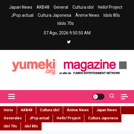
Skip
Japan News
AKB48
General
Cultura idol
Hello! Project
to
JPop actual
Cultura Japonesa
Ánime News
Idols 80s
content
Idols 70s
07 Ago, 2026
9:50:51 AM
Yumeki Magazine
Jpop y musica idol – Tu portal de jpop, movimiento idol y cultura
japonesa en español
Inicio
AKB48
Cultura idol
Ánime News
Japan News
Generales
JPop actual
Hello! Project
Cultura Japonesa
idol 70s
idol 80s