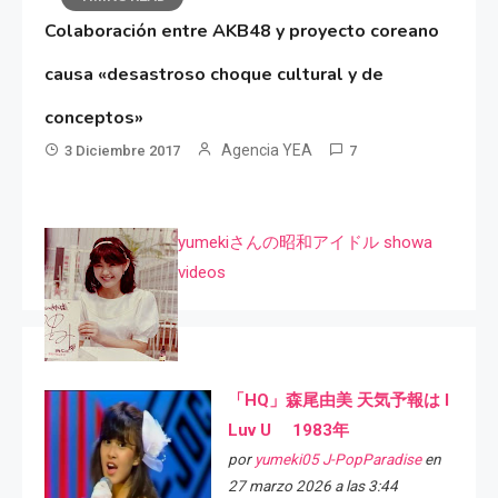
Colaboración entre AKB48 y proyecto coreano
causa «desastroso choque cultural y de
conceptos»
Agencia YEA
3 Diciembre 2017
7
yumekiさんの昭和アイドル showa
videos
「HQ」森尾由美 天気予報は I
Luv U 1983年
por
yumeki05 J-PopParadise
en
27 marzo 2026 a las 3:44