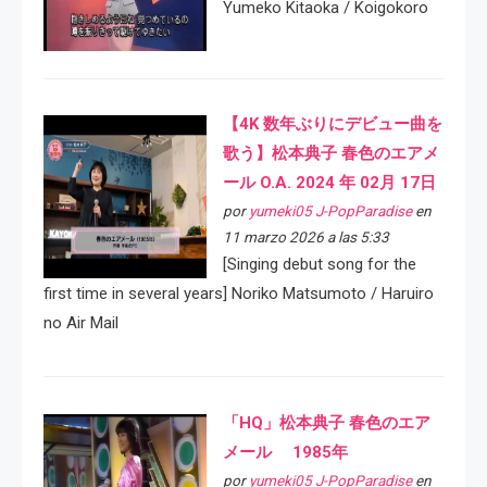
Yumeko Kitaoka / Koigokoro
【4K 数年ぶりにデビュー曲を
歌う】松本典子 春色のエアメ
ール O.A. 2024 年 02月 17日
por
yumeki05 J-PopParadise
en
11 marzo 2026 a las 5:33
[Singing debut song for the
first time in several years] Noriko Matsumoto / Haruiro
no Air Mail
「HQ」松本典子 春色のエア
メール 1985年
por
yumeki05 J-PopParadise
en