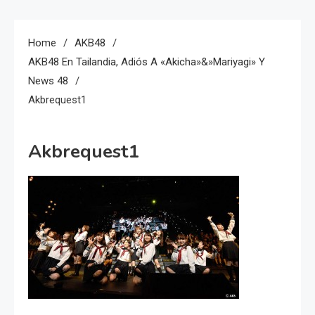
Home
AKB48
AKB48 En Tailandia, Adiós A «Akicha»&»Mariyagi» Y
News 48
Akbrequest1
Akbrequest1