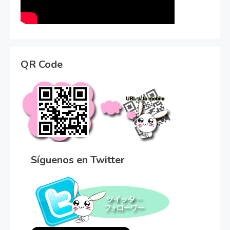
QR Code
Síguenos en Twitter