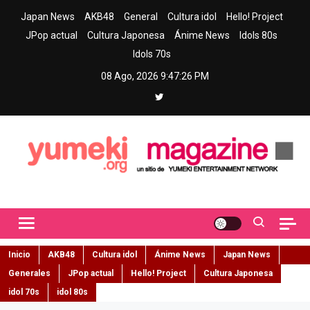
Skip
Japan News
AKB48
General
Cultura idol
Hello! Project
to
JPop actual
Cultura Japonesa
Ánime News
Idols 80s
content
Idols 70s
08 Ago, 2026
9:47:27 PM
Yumeki Magazine
Jpop y musica idol – Tu portal de jpop, movimiento idol y cultura
japonesa en español
Inicio
AKB48
Cultura idol
Ánime News
Japan News
Generales
JPop actual
Hello! Project
Cultura Japonesa
idol 70s
idol 80s