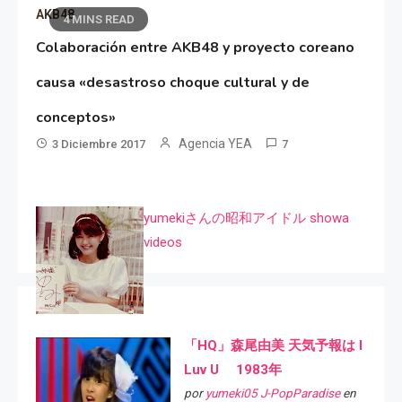
AKB48
4 MINS READ
Colaboración entre AKB48 y proyecto coreano
causa «desastroso choque cultural y de
conceptos»
Agencia YEA
3 Diciembre 2017
7
yumekiさんの昭和アイドル showa
videos
「HQ」森尾由美 天気予報は I
Luv U 1983年
por
yumeki05 J-PopParadise
en