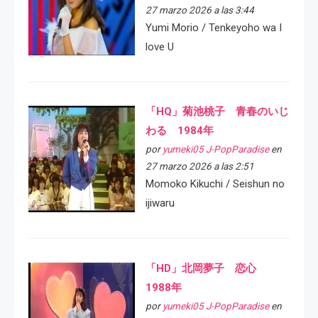
27 marzo 2026 a las 3:44
Yumi Morio / Tenkeyoho wa I
love U
「HQ」菊池桃子 青春のいじ
わる 1984年
por
yumeki05 J-PopParadise
en
27 marzo 2026 a las 2:51
Momoko Kikuchi / Seishun no
ijiwaru
「HD」北岡夢子 恋心
1988年
por
yumeki05 J-PopParadise
en