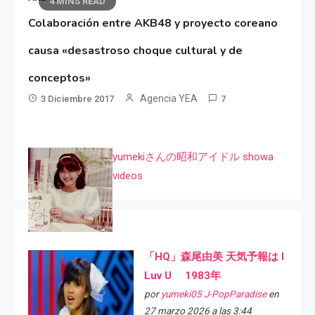
4 MINS READ
Colaboración entre AKB48 y proyecto coreano
causa «desastroso choque cultural y de
conceptos»
Agencia YEA
3 Diciembre 2017
7
yumekiさんの昭和アイドル showa
videos
「HQ」森尾由美 天気予報は I
Luv U 1983年
por
yumeki05 J-PopParadise
en
27 marzo 2026 a las 3:44