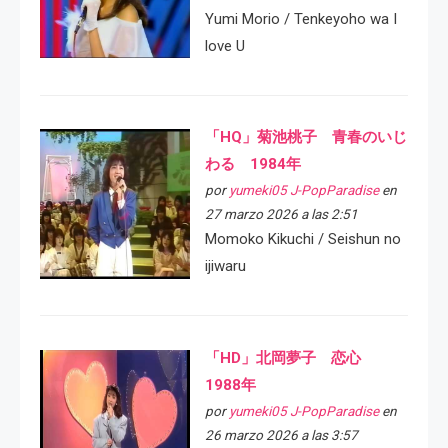
Yumi Morio / Tenkeyoho wa I
love U
「HQ」菊池桃子 青春のいじ
わる 1984年
por
yumeki05 J-PopParadise
en
27 marzo 2026 a las 2:51
Momoko Kikuchi / Seishun no
ijiwaru
「HD」北岡夢子 恋心
1988年
por
yumeki05 J-PopParadise
en
26 marzo 2026 a las 3:57