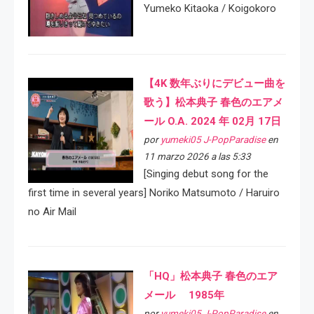
Yumeko Kitaoka / Koigokoro
【4K 数年ぶりにデビュー曲を
歌う】松本典子 春色のエアメ
ール O.A. 2024 年 02月 17日
por
yumeki05 J-PopParadise
en
11 marzo 2026 a las 5:33
[Singing debut song for the
first time in several years] Noriko Matsumoto / Haruiro
no Air Mail
「HQ」松本典子 春色のエア
メール 1985年
por
yumeki05 J-PopParadise
en