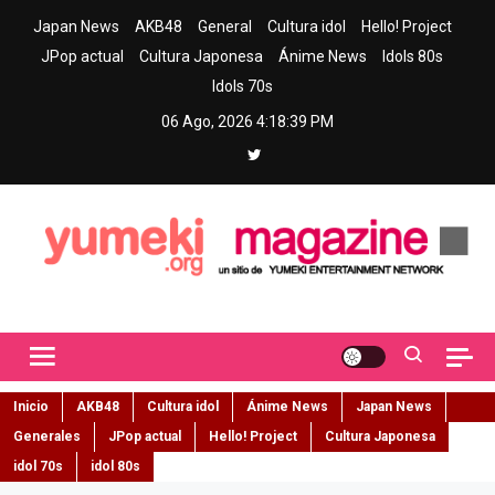
Skip
Japan News
AKB48
General
Cultura idol
Hello! Project
to
JPop actual
Cultura Japonesa
Ánime News
Idols 80s
content
Idols 70s
06 Ago, 2026
4:18:40 PM
Yumeki Magazine
Jpop y musica idol – Tu portal de jpop, movimiento idol y cultura
japonesa en español
Inicio
AKB48
Cultura idol
Ánime News
Japan News
Generales
JPop actual
Hello! Project
Cultura Japonesa
idol 70s
idol 80s