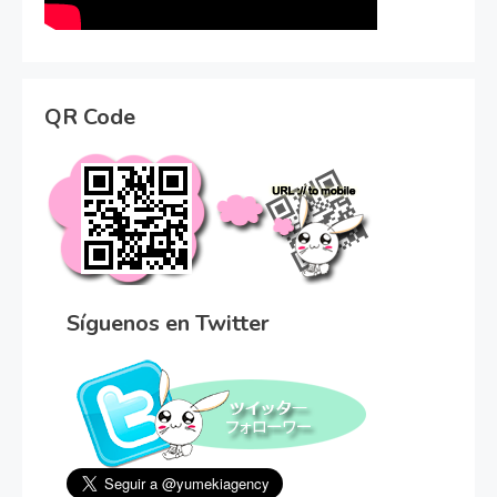
QR Code
Síguenos en Twitter