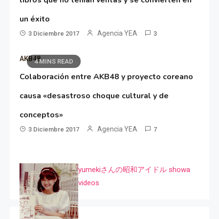
un éxito
Agencia YEA
3 Diciembre 2017
3
AKB48
4 MINS READ
Colaboración entre AKB48 y proyecto coreano
causa «desastroso choque cultural y de
conceptos»
Agencia YEA
3 Diciembre 2017
7
yumekiさんの昭和アイドル showa
videos