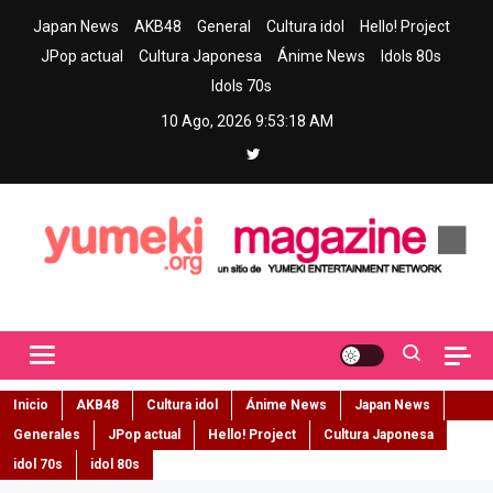
Skip
Japan News
AKB48
General
Cultura idol
Hello! Project
to
JPop actual
Cultura Japonesa
Ánime News
Idols 80s
content
Idols 70s
10 Ago, 2026
9:53:18 AM
Yumeki Magazine
Jpop y musica idol – Tu portal de jpop, movimiento idol y cultura
japonesa en español
Inicio
AKB48
Cultura idol
Ánime News
Japan News
Generales
JPop actual
Hello! Project
Cultura Japonesa
idol 70s
idol 80s