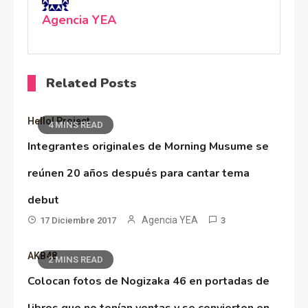
Agencia YEA
Related Posts
Hello! Project
4 MINS READ
Integrantes originales de Morning Musume se
reúnen 20 años después para cantar tema
debut
Agencia YEA
17 Diciembre 2017
3
AKB48
2 MINS READ
Colocan fotos de Nogizaka 46 en portadas de
libros que no tenían ventas y se convierten en