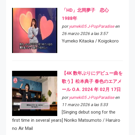
「HD」北岡夢子 恋心
1988年
por
yumeki05 J-PopParadise
en
26 marzo 2026 a las 3:57
Yumeko Kitaoka / Koigokoro
【4K 数年ぶりにデビュー曲を
歌う】松本典子 春色のエアメ
ール O.A. 2024 年 02月 17日
por
yumeki05 J-PopParadise
en
11 marzo 2026 a las 5:33
[Singing debut song for the
first time in several years] Noriko Matsumoto / Haruiro
no Air Mail