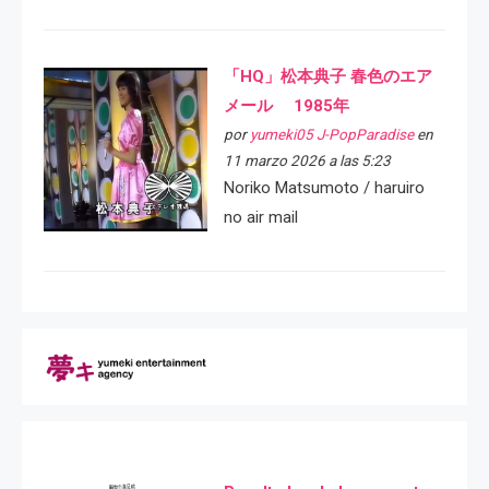
「HQ」松本典子 春色のエア
メール 1985年
por
yumeki05 J-PopParadise
en
11 marzo 2026 a las 5:23
Noriko Matsumoto / haruiro
no air mail