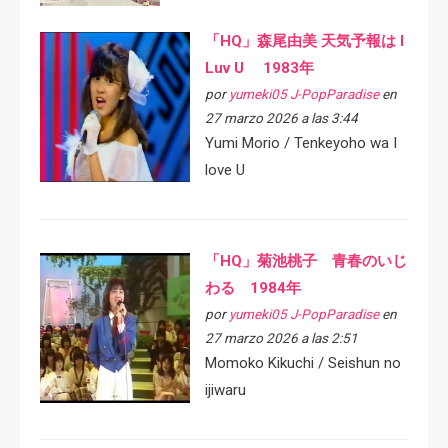
「HQ」森尾由美 天気予報は I
Luv U 1983年
por
yumeki05 J-PopParadise
en
27 marzo 2026 a las 3:44
Yumi Morio / Tenkeyoho wa I
love U
「HQ」菊池桃子 青春のいじ
わる 1984年
por
yumeki05 J-PopParadise
en
27 marzo 2026 a las 2:51
Momoko Kikuchi / Seishun no
ijiwaru