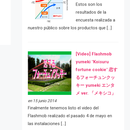
e
Estos son los
resultados de la
encuesta realizada a
nuestro público sobre los productos que […]
[Video] Flashmob
yumeki "Koisuru
fortune cookie" 恋す
るフォーチュンクッ
キー yumeki エンタ
メ ver. 「メキシコ」
en 15 junio 2014
Finalmente tenemos listo el video del
Flashmob realizado el pasado 4 de mayo en
las instalaciones […]