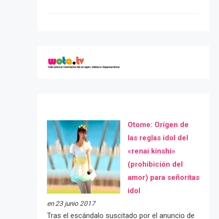
Otome: Orígen de
las reglas idol del
«renai kinshi»
(prohibición del
amor) para señoritas
idol
en 23 junio 2017
Tras el escándalo suscitado por el anuncio de