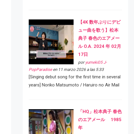
【4K 数年ぶりにデビ
ュー曲を歌う】松本
典子 春色のエアメー
ル O.A. 2024 年 02月
17日
por
yumeki05 J-
PopParadise
en 11 marzo 2026 a las 5:33
[Singing debut song for the first time in several
years] Noriko Matsumoto / Haruiro no Air Mail
「HQ」松本典子 春色
のエアメール 1985
年