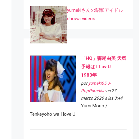
yumekiさんの昭和アイドル
showa videos
「HQ」森尾由美 天気
予報は I Luv U
1983年
por
yumeki05 J-
PopParadise
en 27
marzo 2026 a las 3:44
Yumi Morio /
Tenkeyoho wa I love U