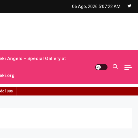
06 Ago, 2026
5:07:23 AM
ki Angels – Special Gallery at
ki.org
idol 80s