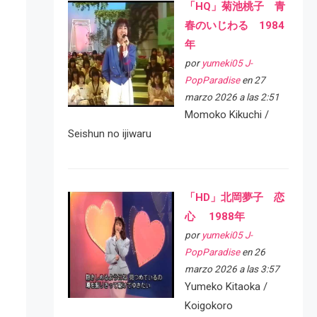
「HQ」菊池桃子 青
春のいじわる 1984
年
por
yumeki05 J-
PopParadise
en 27
marzo 2026 a las 2:51
Momoko Kikuchi /
Seishun no ijiwaru
「HD」北岡夢子 恋
心 1988年
por
yumeki05 J-
PopParadise
en 26
marzo 2026 a las 3:57
Yumeko Kitaoka /
Koigokoro