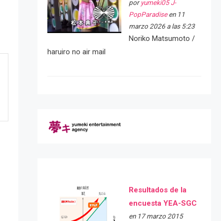
por
yumeki05 J-
PopParadise
en 11
marzo 2026 a las 5:23
Noriko Matsumoto /
haruiro no air mail
Resultados de la
encuesta YEA-SGC
en 17 marzo 2015