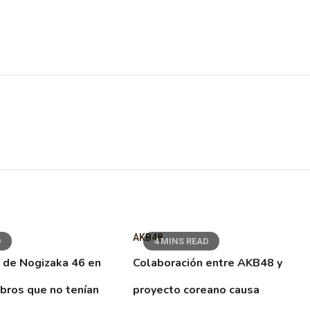
AKB48
D
4 MINS READ
 de Nogizaka 46 en
Colaboración entre AKB48 y
ibros que no tenían
proyecto coreano causa