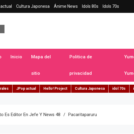
actual
Cultura Japonesa
Ánime News
Idols 80s
Idols 70s
a japonesa en español
o
Inicio
Mapa del
Politica de
Yume
sitio
privacidad
Yume
rales
JPop actual
Hello! Project
Cultura Japonesa
idol 70s
 Es Editor En Jefe Y News 48
Pacaritaparuru