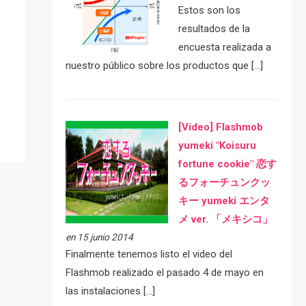
Estos son los
resultados de la
encuesta realizada a
e
nuestro público sobre los productos que […]
[Video] Flashmob
yumeki "Koisuru
fortune cookie" 恋す
るフォーチュンクッ
キー yumeki エンタ
メ ver. 「メキシコ」
en 15 junio 2014
Finalmente tenemos listo el video del
Flashmob realizado el pasado 4 de mayo en
las instalaciones […]