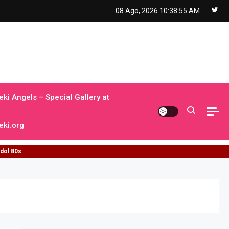
08 Ago, 2026
10:38:56 AM
ki Angels – Special Gallery at
ki.org
idol 80s