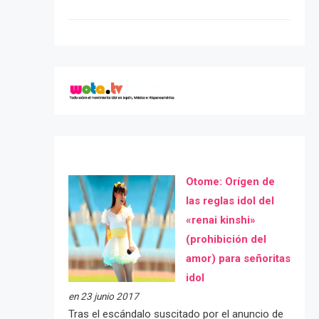
Otome: Orígen de
las reglas idol del
«renai kinshi»
(prohibición del
amor) para señoritas
idol
en 23 junio 2017
Tras el escándalo suscitado por el anuncio de