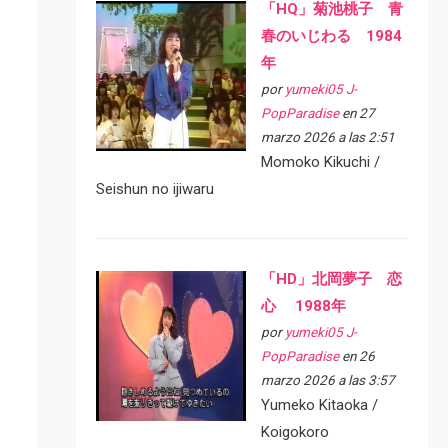
「HQ」菊池桃子 青
春のいじわる 1984
年
por
yumeki05 J-
PopParadise
en 27
marzo 2026 a las 2:51
Momoko Kikuchi /
Seishun no ijiwaru
「HD」北岡夢子 恋
心 1988年
por
yumeki05 J-
PopParadise
en 26
marzo 2026 a las 3:57
Yumeko Kitaoka /
Koigokoro