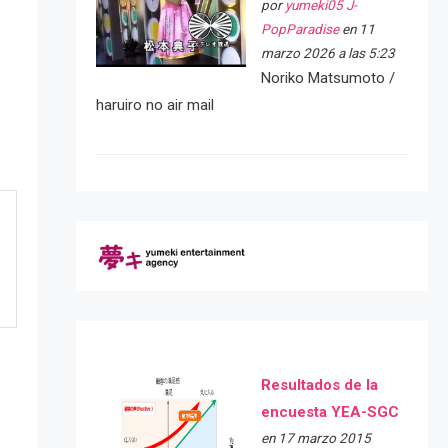
por
yumeki05 J-
PopParadise
en 11
marzo 2026 a las 5:23
Noriko Matsumoto /
haruiro no air mail
Resultados de la
encuesta YEA-SGC
en 17 marzo 2015