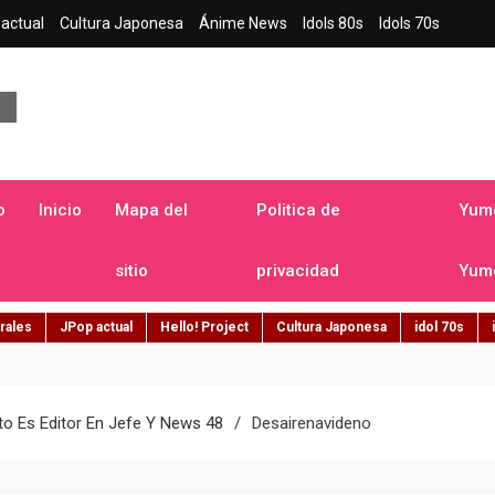
actual
Cultura Japonesa
Ánime News
Idols 80s
Idols 70s
a japonesa en español
o
Inicio
Mapa del
Politica de
Yume
sitio
privacidad
Yume
rales
JPop actual
Hello! Project
Cultura Japonesa
idol 70s
 Es Editor En Jefe Y News 48
Desairenavideno