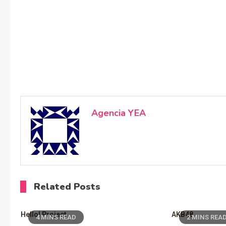
Agencia YEA
Related Posts
Hello! Project
AKB48
4 MINS READ
2 MINS REA