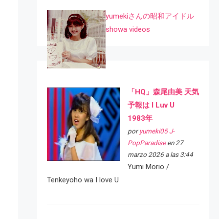
yumekiさんの昭和アイドル
showa videos
「HQ」森尾由美 天気
予報は I Luv U
1983年
por
yumeki05 J-
PopParadise
en 27
marzo 2026 a las 3:44
Yumi Morio /
Tenkeyoho wa I love U