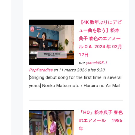
【4K 数年ぶりにデビ
ュー曲を歌う】松本
典子 春色のエアメー
ル O.A. 2024 年 02月
17日
por
yumeki05 J-
PopParadise
en 11 marzo 2026 a las 5:33
[Singing debut song for the first time in several
years] Noriko Matsumoto / Haruiro no Air Mail
「HQ」松本典子 春色
のエアメール 1985
年