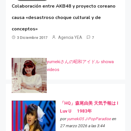
Colaboración entre AKB48 y proyecto coreano
causa «desastroso choque cultural y de
conceptos»
Agencia YEA
3 Diciembre 2017
7
yumekiさんの昭和アイドル showa
videos
「HQ」森尾由美 天気予報は I
Luv U 1983年
por
yumeki05 J-PopParadise
en
27 marzo 2026 a las 3:44