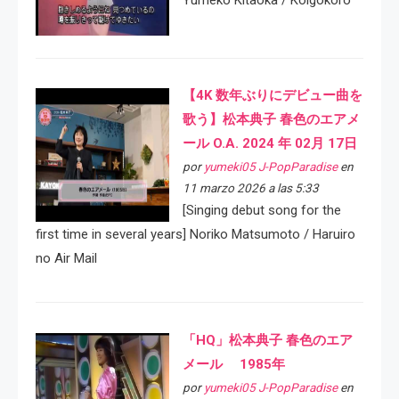
Yumeko Kitaoka / Koigokoro
【4K 数年ぶりにデビュー曲を
歌う】松本典子 春色のエアメ
ール O.A. 2024 年 02月 17日
por
yumeki05 J-PopParadise
en
11 marzo 2026 a las 5:33
[Singing debut song for the
first time in several years] Noriko Matsumoto / Haruiro
no Air Mail
「HQ」松本典子 春色のエア
メール 1985年
por
yumeki05 J-PopParadise
en