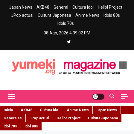
Skip
Japan News
AKB48
General
Cultura idol
Hello! Project
to
JPop actual
Cultura Japonesa
Ánime News
Idols 80s
content
Idols 70s
08 Ago, 2026
4:39:03 PM
Yumeki Magazine
Jpop y musica idol – Tu portal de jpop, movimiento idol y cultura
japonesa en español
Inicio
AKB48
Cultura idol
Ánime News
Japan News
Generales
JPop actual
Hello! Project
Cultura Japonesa
idol 70s
idol 80s