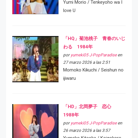
Yumi Morio / Tenkeyoho wa I
love U
「HQ」菊池桃子 青春のいじ
わる 1984年
por
yumeki05 J-PopParadise
en
27 marzo 2026 a las 2:51
Momoko Kikuchi / Seishun no
ijiwaru
「HD」北岡夢子 恋心
1988年
por
yumeki05 J-PopParadise
en
26 marzo 2026 a las 3:57