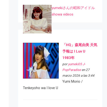
yumekiさんの昭和アイドル
showa videos
「HQ」森尾由美 天気
予報は I Luv U
1983年
por
yumeki05 J-
PopParadise
en 27
marzo 2026 a las 3:44
Yumi Morio /
Tenkeyoho wa I love U