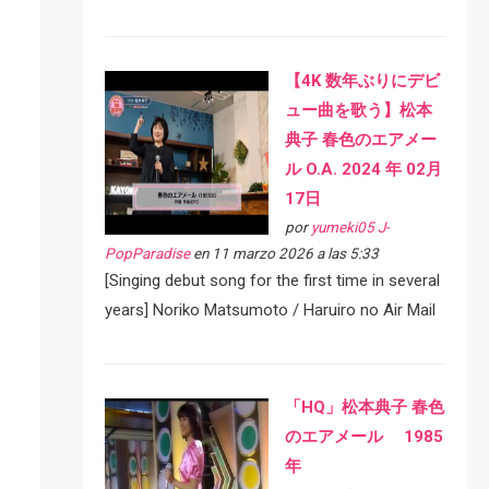
【4K 数年ぶりにデビ
ュー曲を歌う】松本
典子 春色のエアメー
ル O.A. 2024 年 02月
17日
por
yumeki05 J-
PopParadise
en 11 marzo 2026 a las 5:33
[Singing debut song for the first time in several
years] Noriko Matsumoto / Haruiro no Air Mail
「HQ」松本典子 春色
のエアメール 1985
年