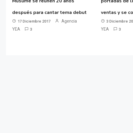
Musume se reúnen 20 años
portadas de l
después para cantar tema debut
ventas y se co
Agencia
17 Diciembre 2017
3 Diciembre 2
YEA
YEA
3
3