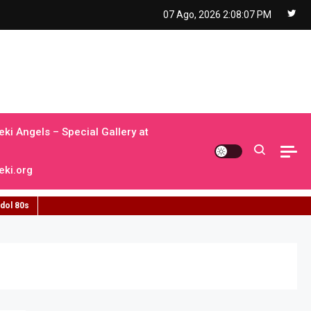
07 Ago, 2026
2:08:08 PM
ki Angels – Special Gallery at
ki.org
idol 80s