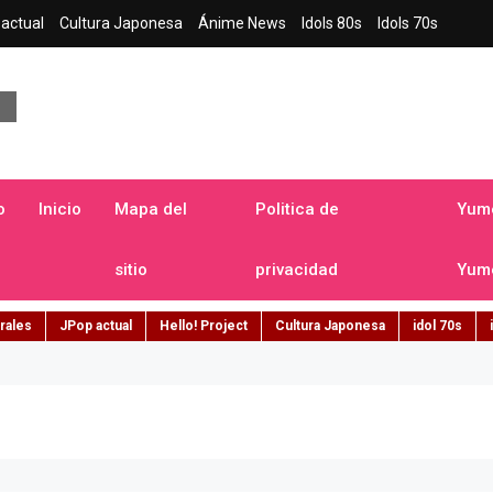
actual
Cultura Japonesa
Ánime News
Idols 80s
Idols 70s
a japonesa en español
o
Inicio
Mapa del
Politica de
Yume
sitio
privacidad
Yume
rales
JPop actual
Hello! Project
Cultura Japonesa
idol 70s