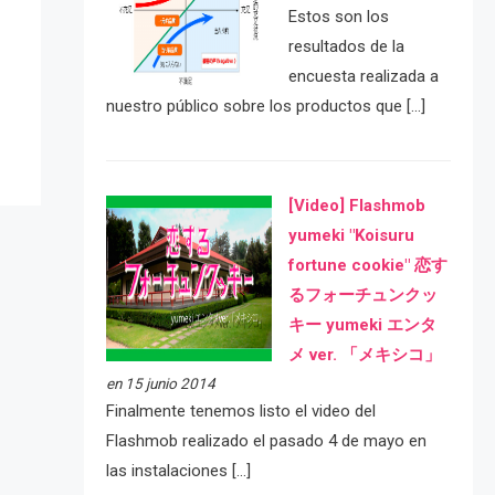
Estos son los
e
resultados de la
encuesta realizada a
nuestro público sobre los productos que […]
[Video] Flashmob
yumeki "Koisuru
fortune cookie" 恋す
るフォーチュンクッ
キー yumeki エンタ
メ ver. 「メキシコ」
en 15 junio 2014
Finalmente tenemos listo el video del
Flashmob realizado el pasado 4 de mayo en
las instalaciones […]