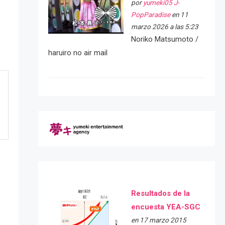
por
yumeki05 J-
PopParadise
en 11
marzo 2026 a las 5:23
Noriko Matsumoto /
haruiro no air mail
Resultados de la
encuesta YEA-SGC
en 17 marzo 2015