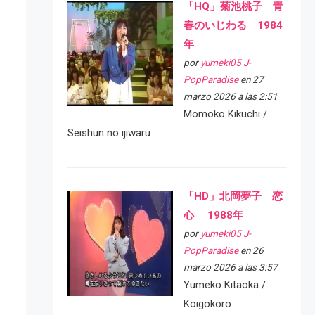
「HQ」菊池桃子 青
春のいじわる 1984
年
por
yumeki05 J-
PopParadise
en 27
marzo 2026 a las 2:51
Momoko Kikuchi /
Seishun no ijiwaru
「HD」北岡夢子 恋
心 1988年
por
yumeki05 J-
PopParadise
en 26
marzo 2026 a las 3:57
Yumeko Kitaoka /
Koigokoro