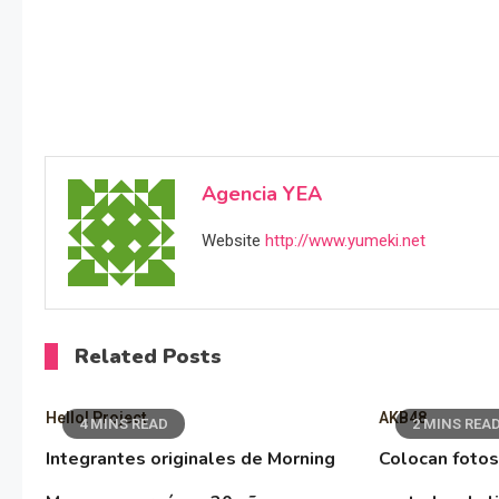
Agencia YEA
Website
http://www.yumeki.net
Related Posts
Hello! Project
AKB48
4 MINS READ
2 MINS REA
Integrantes originales de Morning
Colocan fotos