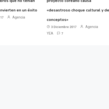
ibros que no tenían
proyecto coreano causa
nvierten en un éxito
«desastroso choque cultural y d
Agencia
017
conceptos»
Agencia
3 Diciembre 2017
YEA
7