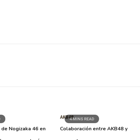
AKB48
D
4 MINS READ
 de Nogizaka 46 en
Colaboración entre AKB48 y