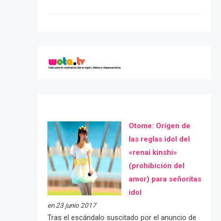
Otome: Orígen de
las reglas idol del
«renai kinshi»
(prohibición del
amor) para señoritas
idol
en 23 junio 2017
Tras el escándalo suscitado por el anuncio de