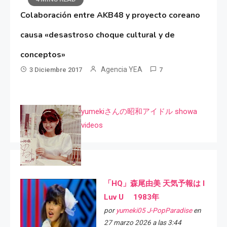
Colaboración entre AKB48 y proyecto coreano
causa «desastroso choque cultural y de
conceptos»
Agencia YEA
3 Diciembre 2017
7
yumekiさんの昭和アイドル showa
videos
「HQ」森尾由美 天気予報は I
Luv U 1983年
por
yumeki05 J-PopParadise
en
27 marzo 2026 a las 3:44