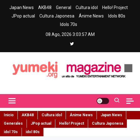
Skip
Japan News
AKB48
General
Cultura idol
Hello! Project
to
JPop actual
Cultura Japonesa
Ánime News
Idols 80s
content
Idols 70s
08 Ago, 2026
3:03:58 AM
Yumeki Magazine
Jpop y musica idol – Tu portal de jpop, movimiento idol y cultura
japonesa en español
Inicio
AKB48
Cultura idol
Ánime News
Japan News
Generales
JPop actual
Hello! Project
Cultura Japonesa
idol 70s
idol 80s