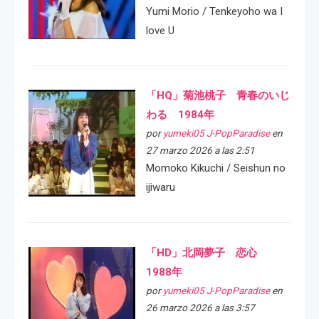
Yumi Morio / Tenkeyoho wa I
love U
「HQ」菊池桃子 青春のいじ
わる 1984年
por
yumeki05 J-PopParadise
en
27 marzo 2026 a las 2:51
Momoko Kikuchi / Seishun no
ijiwaru
「HD」北岡夢子 恋心
1988年
por
yumeki05 J-PopParadise
en
26 marzo 2026 a las 3:57