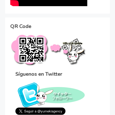
QR Code
Síguenos en Twitter