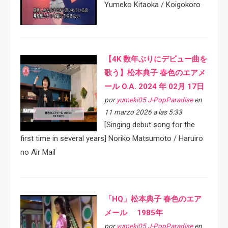
Yumeko Kitaoka / Koigokoro
【4K 数年ぶりにデビュー曲を
歌う】松本典子 春色のエアメ
ール O.A. 2024 年 02月 17日
por
yumeki05 J-PopParadise
en
11 marzo 2026 a las 5:33
[Singing debut song for the
first time in several years] Noriko Matsumoto / Haruiro
no Air Mail
「HQ」松本典子 春色のエア
メール 1985年
por
yumeki05 J-PopParadise
en