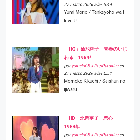
27 marzo 2026 a las 3:44
Yumi Morio / Tenkeyoho wa I
love U
「HQ」菊池桃子 青春のいじ
わる 1984年
por
yumeki05 J-PopParadise
en
27 marzo 2026 a las 2:51
Momoko Kikuchi / Seishun no
ijiwaru
「HD」北岡夢子 恋心
1988年
por
yumeki05 J-PopParadise
en