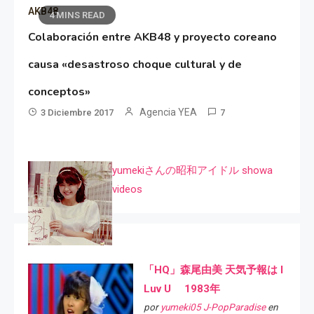
AKB48
4 MINS READ
Colaboración entre AKB48 y proyecto coreano
causa «desastroso choque cultural y de
conceptos»
Agencia YEA
3 Diciembre 2017
7
yumekiさんの昭和アイドル showa
videos
「HQ」森尾由美 天気予報は I
Luv U 1983年
por
yumeki05 J-PopParadise
en