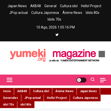
Skip
Japan News
AKB48
General
Cultura idol
Hello! Project
to
JPop actual
Cultura Japonesa
Ánime News
Idols 80s
content
Idols 70s
10 Ago, 2026
1:05:17 PM
Yumeki Magazine
Jpop y musica idol – Tu portal de jpop, movimiento idol y cultura
japonesa en español
Inicio
AKB48
Cultura idol
Ánime News
Japan News
Generales
JPop actual
Hello! Project
Cultura Japonesa
idol 70s
idol 80s