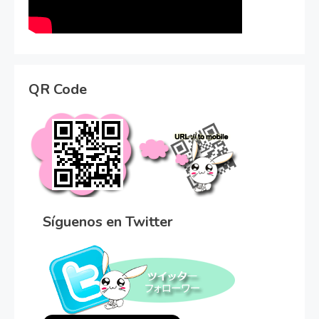
QR Code
Síguenos en Twitter