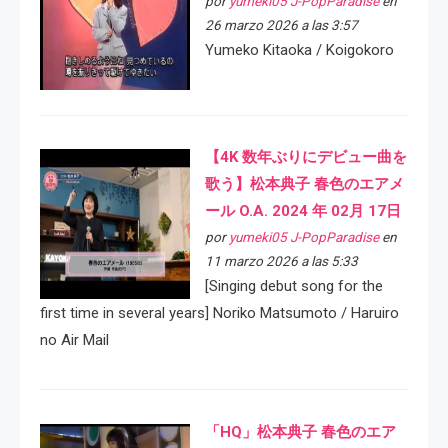
por
yumeki05 J-PopParadise
en
26 marzo 2026 a las 3:57
Yumeko Kitaoka / Koigokoro
【4K 数年ぶりにデビュー曲を
歌う】松本典子 春色のエアメ
ール O.A. 2024 年 02月 17日
por
yumeki05 J-PopParadise
en
11 marzo 2026 a las 5:33
[Singing debut song for the
first time in several years] Noriko Matsumoto / Haruiro
no Air Mail
「HQ」松本典子 春色のエア