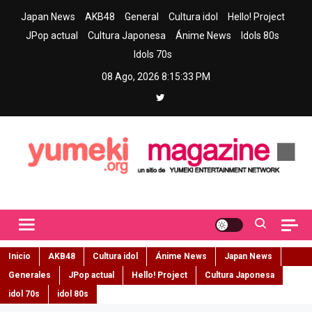
Skip
Japan News
AKB48
General
Cultura idol
Hello! Project
to
JPop actual
Cultura Japonesa
Ánime News
Idols 80s
content
Idols 70s
08 Ago, 2026
8:15:34 PM
Yumeki Magazine
Jpop y musica idol – Tu portal de jpop, movimiento idol y cultura
japonesa en español
Inicio
AKB48
Cultura idol
Ánime News
Japan News
Generales
JPop actual
Hello! Project
Cultura Japonesa
idol 70s
idol 80s