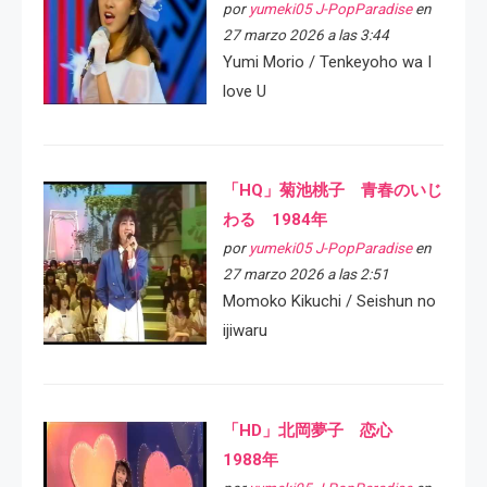
por
yumeki05 J-PopParadise
en
27 marzo 2026 a las 3:44
Yumi Morio / Tenkeyoho wa I
love U
「HQ」菊池桃子 青春のいじ
わる 1984年
por
yumeki05 J-PopParadise
en
27 marzo 2026 a las 2:51
Momoko Kikuchi / Seishun no
ijiwaru
「HD」北岡夢子 恋心
1988年