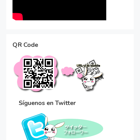
QR Code
Síguenos en Twitter