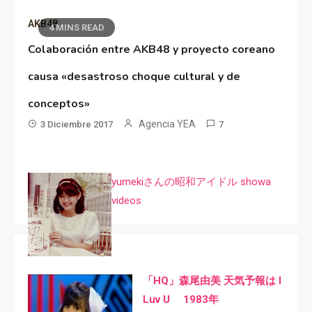
AKB48
4 MINS READ
Colaboración entre AKB48 y proyecto coreano
causa «desastroso choque cultural y de
conceptos»
Agencia YEA
3 Diciembre 2017
7
yumekiさんの昭和アイドル showa
videos
「HQ」森尾由美 天気予報は I
Luv U 1983年