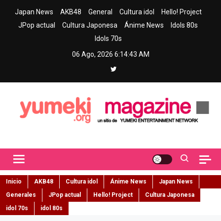
Skip
Japan News
AKB48
General
Cultura idol
Hello! Project
to
JPop actual
Cultura Japonesa
Ánime News
Idols 80s
content
Idols 70s
06 Ago, 2026
6:14:44 AM
Yumeki Magazine
Jpop y musica idol – Tu portal de jpop, movimiento idol y cultura
japonesa en español
Inicio
AKB48
Cultura idol
Ánime News
Japan News
Generales
JPop actual
Hello! Project
Cultura Japonesa
idol 70s
idol 80s