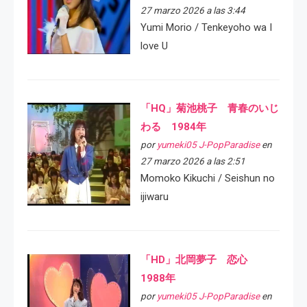
27 marzo 2026 a las 3:44
Yumi Morio / Tenkeyoho wa I
love U
「HQ」菊池桃子 青春のいじ
わる 1984年
por
yumeki05 J-PopParadise
en
27 marzo 2026 a las 2:51
Momoko Kikuchi / Seishun no
ijiwaru
「HD」北岡夢子 恋心
1988年
por
yumeki05 J-PopParadise
en