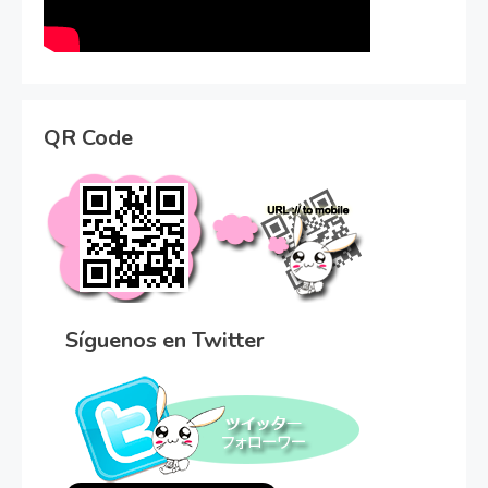
QR Code
Síguenos en Twitter