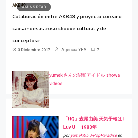
AKB48
4 MINS READ
Colaboración entre AKB48 y proyecto coreano
causa «desastroso choque cultural y de
conceptos»
Agencia YEA
3 Diciembre 2017
7
yumekiさんの昭和アイドル showa
videos
「HQ」森尾由美 天気予報は I
Luv U 1983年
por
yumeki05 J-PopParadise
en