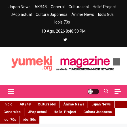
Skip
Japan News
AKB48
General
Cultura idol
Hello! Project
to
JPop actual
Cultura Japonesa
Ánime News
Idols 80s
content
Idols 70s
10 Ago, 2026
8:48:51 PM
Yumeki Magazine
Jpop y musica idol – Tu portal de jpop, movimiento idol y cultura
japonesa en español
Inicio
AKB48
Cultura idol
Ánime News
Japan News
Generales
JPop actual
Hello! Project
Cultura Japonesa
idol 70s
idol 80s