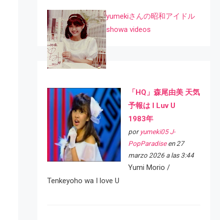
yumekiさんの昭和アイドル
showa videos
「HQ」森尾由美 天気
予報は I Luv U
1983年
por
yumeki05 J-
PopParadise
en 27
marzo 2026 a las 3:44
Yumi Morio /
Tenkeyoho wa I love U