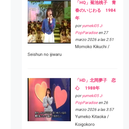
「HQ」菊池桃子 青
春のいじわる 1984
年
por
yumeki05 J-
PopParadise
en 27
marzo 2026 a las 2:51
Momoko Kikuchi /
Seishun no ijiwaru
「HD」北岡夢子 恋
心 1988年
por
yumeki05 J-
PopParadise
en 26
marzo 2026 a las 3:57
Yumeko Kitaoka /
Koigokoro