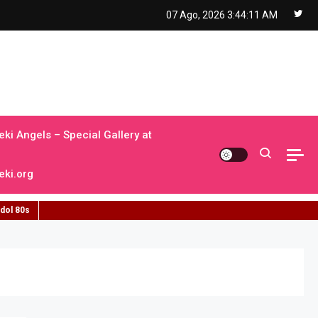
07 Ago, 2026
3:44:11 AM
ki Angels – Special Gallery at
ki.org
idol 80s