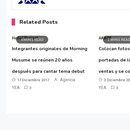
Related Posts
Hello! Project
AKB48
4 MINS READ
2 MINS REA
Integrantes originales de Morning
Colocan fotos
Musume se reúnen 20 años
portadas de l
después para cantar tema debut
ventas y se co
Agencia
17 Diciembre 2017
3 Diciembre 2
YEA
YEA
3
3