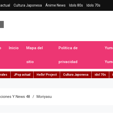
actual
Cultura Japonesa
Ánime News
Idols 80s
Idols 70s
a japonesa en español
o
Inicio
Mapa del
Politica de
Yume
sitio
privacidad
Yume
rales
JPop actual
Hello! Project
Cultura Japonesa
idol 70s
taciones Y News 48
Moriyasu