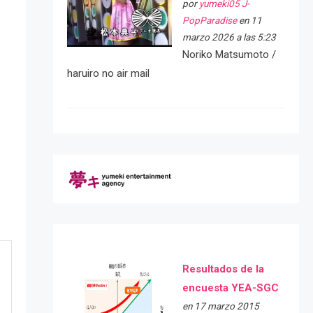
por
yumeki05 J-
PopParadise
en 11
marzo 2026 a las 5:23
Noriko Matsumoto /
haruiro no air mail
Resultados de la
encuesta YEA-SGC
en 17 marzo 2015