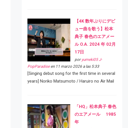
【4K 数年ぶりにデビ
ュー曲を歌う】松本
典子 春色のエアメー
ル O.A. 2024 年 02月
17日
por
yumeki05 J-
PopParadise
en 11 marzo 2026 a las 5:33
[Singing debut song for the first time in several
years] Noriko Matsumoto / Haruiro no Air Mail
「HQ」松本典子 春色
のエアメール 1985
年