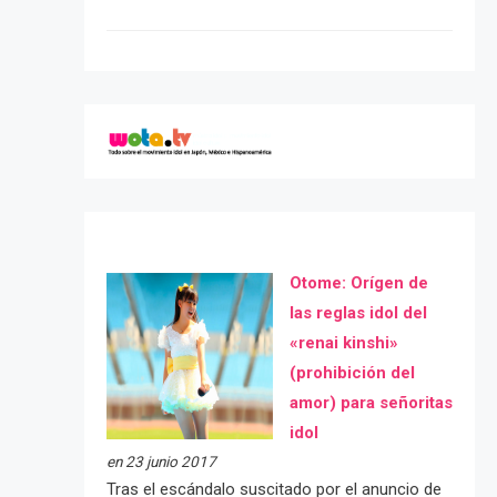
Otome: Orígen de
las reglas idol del
«renai kinshi»
(prohibición del
amor) para señoritas
idol
en 23 junio 2017
Tras el escándalo suscitado por el anuncio de