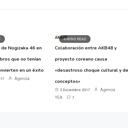
AKB48
D
4 MINS READ
 de Nogizaka 46 en
Colaboración entre AKB48 y
ibros que no tenían
proyecto coreano causa
nvierten en un éxito
«desastroso choque cultural y d
Agencia
017
conceptos»
Agencia
3 Diciembre 2017
YEA
7