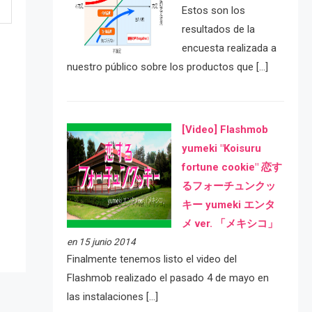
Estos son los
resultados de la
encuesta realizada a
nuestro público sobre los productos que […]
[Video] Flashmob
yumeki "Koisuru
fortune cookie" 恋す
e
るフォーチュンクッ
キー yumeki エンタ
メ ver. 「メキシコ」
en 15 junio 2014
Finalmente tenemos listo el video del
Flashmob realizado el pasado 4 de mayo en
las instalaciones […]