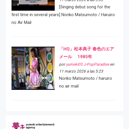
[Singing debut song for the
first time in several years] Noriko Matsumoto / Haruiro
no Air Mail
「HQ」松本典子 春色のエア
メール 1985年
por
yumeki05 J-PopParadise
en
11 marzo 2026 a las 5:23
Noriko Matsumoto / haruiro
no air mail