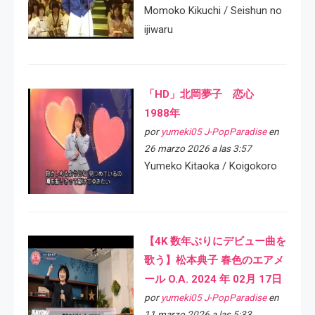
Momoko Kikuchi / Seishun no
ijiwaru
「HD」北岡夢子 恋心
1988年
por
yumeki05 J-PopParadise
en
26 marzo 2026 a las 3:57
Yumeko Kitaoka / Koigokoro
【4K 数年ぶりにデビュー曲を
歌う】松本典子 春色のエアメ
ール O.A. 2024 年 02月 17日
por
yumeki05 J-PopParadise
en
11 marzo 2026 a las 5:33