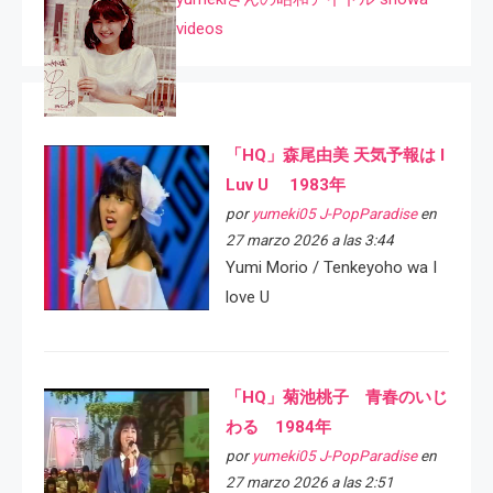
videos
「HQ」森尾由美 天気予報は I
Luv U 1983年
por
yumeki05 J-PopParadise
en
27 marzo 2026 a las 3:44
Yumi Morio / Tenkeyoho wa I
love U
「HQ」菊池桃子 青春のいじ
わる 1984年
por
yumeki05 J-PopParadise
en
27 marzo 2026 a las 2:51