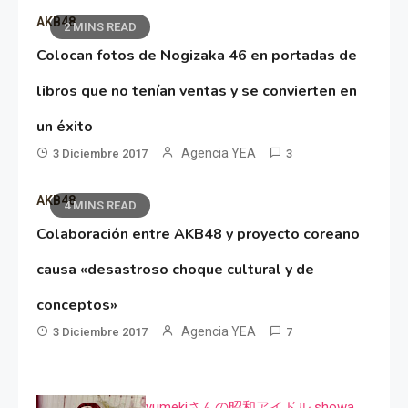
AKB48
2 MINS READ
Colocan fotos de Nogizaka 46 en portadas de
libros que no tenían ventas y se convierten en
un éxito
Agencia YEA
3 Diciembre 2017
3
AKB48
4 MINS READ
Colaboración entre AKB48 y proyecto coreano
causa «desastroso choque cultural y de
conceptos»
Agencia YEA
3 Diciembre 2017
7
yumekiさんの昭和アイドル showa