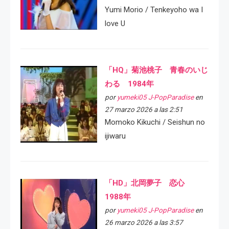
Yumi Morio / Tenkeyoho wa I
love U
「HQ」菊池桃子 青春のいじ
わる 1984年
por
yumeki05 J-PopParadise
en
27 marzo 2026 a las 2:51
Momoko Kikuchi / Seishun no
ijiwaru
「HD」北岡夢子 恋心
1988年
por
yumeki05 J-PopParadise
en
26 marzo 2026 a las 3:57