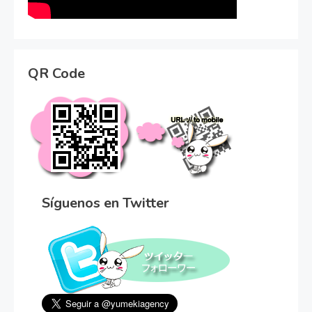
QR Code
Síguenos en Twitter