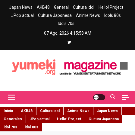
Skip
Japan News
AKB48
General
Cultura idol
Hello! Project
to
JPop actual
Cultura Japonesa
Ánime News
Idols 80s
content
Idols 70s
07 Ago, 2026
4:15:59 AM
Yumeki Magazine
Jpop y musica idol – Tu portal de jpop, movimiento idol y cultura
japonesa en español
Inicio
AKB48
Cultura idol
Ánime News
Japan News
Generales
JPop actual
Hello! Project
Cultura Japonesa
idol 70s
idol 80s