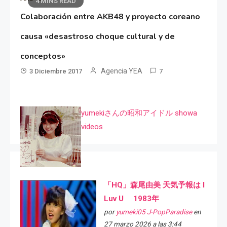
4 MINS READ
Colaboración entre AKB48 y proyecto coreano
causa «desastroso choque cultural y de
conceptos»
Agencia YEA
3 Diciembre 2017
7
yumekiさんの昭和アイドル showa
videos
「HQ」森尾由美 天気予報は I
Luv U 1983年
por
yumeki05 J-PopParadise
en
27 marzo 2026 a las 3:44