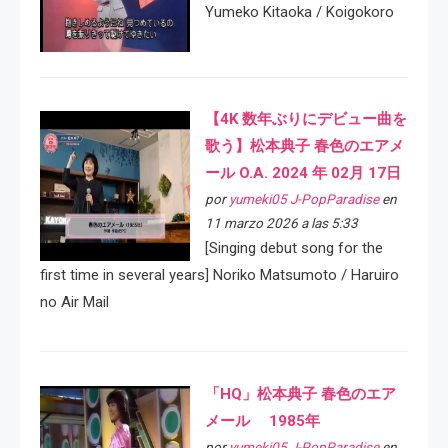
Yumeko Kitaoka / Koigokoro
【4K 数年ぶりにデビュー曲を
歌う】松本典子 春色のエアメ
ール O.A. 2024 年 02月 17日
por
yumeki05 J-PopParadise
en
11 marzo 2026 a las 5:33
[Singing debut song for the
first time in several years] Noriko Matsumoto / Haruiro
no Air Mail
「HQ」松本典子 春色のエア
メール 1985年
por
yumeki05 J-PopParadise
en