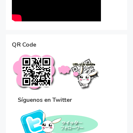
QR Code
Síguenos en Twitter