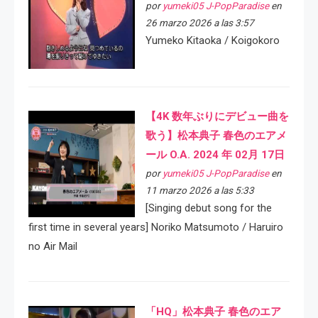
por
yumeki05 J-PopParadise
en
26 marzo 2026 a las 3:57
Yumeko Kitaoka / Koigokoro
【4K 数年ぶりにデビュー曲を
歌う】松本典子 春色のエアメ
ール O.A. 2024 年 02月 17日
por
yumeki05 J-PopParadise
en
11 marzo 2026 a las 5:33
[Singing debut song for the
first time in several years] Noriko Matsumoto / Haruiro
no Air Mail
「HQ」松本典子 春色のエア