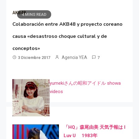
AKB48
4 MINS READ
Colaboración entre AKB48 y proyecto coreano
causa «desastroso choque cultural y de
conceptos»
Agencia YEA
3 Diciembre 2017
7
yumekiさんの昭和アイドル showa
videos
「HQ」森尾由美 天気予報は I
Luv U 1983年