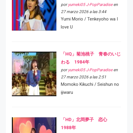
por
yumeki05 J-PopParadise
en
27 marzo 2026 a las 3:44
Yumi Morio / Tenkeyoho wa I
love U
「HQ」菊池桃子 青春のいじ
わる 1984年
por
yumeki05 J-PopParadise
en
27 marzo 2026 a las 2:51
Momoko Kikuchi / Seishun no
ijiwaru
「HD」北岡夢子 恋心
1988年