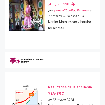
メール 1985年
por
yumeki05 J-PopParadise
en
11 marzo 2026 a las 5:23
Noriko Matsumoto / haruiro
no air mail
Resultados de la encuesta
YEA-SGC
en 17 marzo 2015