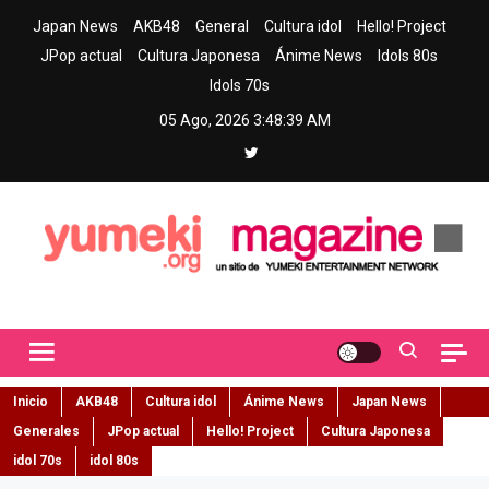
Skip
Japan News
AKB48
General
Cultura idol
Hello! Project
to
JPop actual
Cultura Japonesa
Ánime News
Idols 80s
content
Idols 70s
05 Ago, 2026
3:48:40 AM
Yumeki Magazine
Jpop y musica idol – Tu portal de jpop, movimiento idol y cultura
japonesa en español
Inicio
AKB48
Cultura idol
Ánime News
Japan News
Generales
JPop actual
Hello! Project
Cultura Japonesa
idol 70s
idol 80s