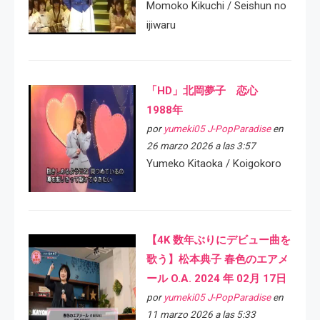
Momoko Kikuchi / Seishun no
ijiwaru
「HD」北岡夢子 恋心
1988年
por
yumeki05 J-PopParadise
en
26 marzo 2026 a las 3:57
Yumeko Kitaoka / Koigokoro
【4K 数年ぶりにデビュー曲を
歌う】松本典子 春色のエアメ
ール O.A. 2024 年 02月 17日
por
yumeki05 J-PopParadise
en
11 marzo 2026 a las 5:33