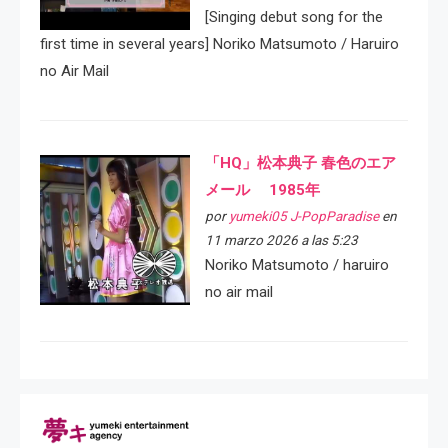
[Singing debut song for the
first time in several years] Noriko Matsumoto / Haruiro
no Air Mail
「HQ」松本典子 春色のエア
メール 1985年
por
yumeki05 J-PopParadise
en
11 marzo 2026 a las 5:23
Noriko Matsumoto / haruiro
no air mail