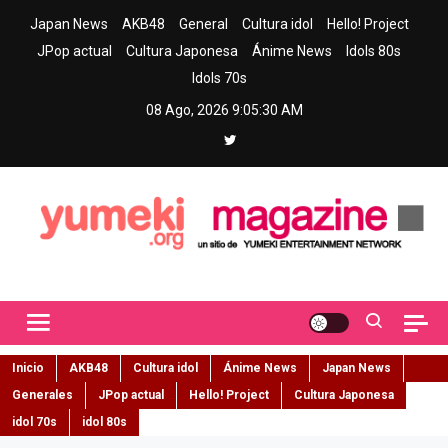
Skip
Japan News
AKB48
General
Cultura idol
Hello! Project
to
JPop actual
Cultura Japonesa
Ánime News
Idols 80s
content
Idols 70s
08 Ago, 2026
9:05:31 AM
Yumeki Magazine
Jpop y musica idol – Tu portal de jpop, movimiento idol y cultura
japonesa en español
Inicio
AKB48
Cultura idol
Ánime News
Japan News
Generales
JPop actual
Hello! Project
Cultura Japonesa
idol 70s
idol 80s