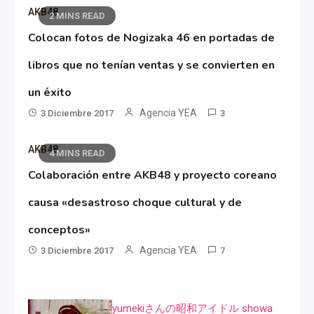
AKB48
2 MINS READ
Colocan fotos de Nogizaka 46 en portadas de
libros que no tenían ventas y se convierten en
un éxito
Agencia YEA
3 Diciembre 2017
3
AKB48
4 MINS READ
Colaboración entre AKB48 y proyecto coreano
causa «desastroso choque cultural y de
conceptos»
Agencia YEA
3 Diciembre 2017
7
yumekiさんの昭和アイドル showa