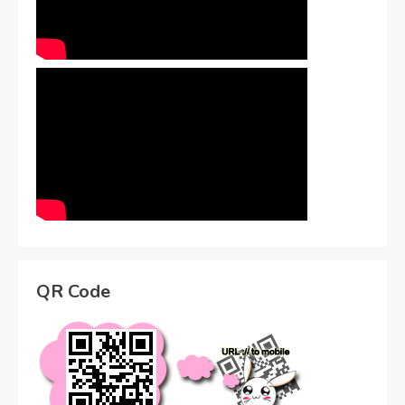
QR Code