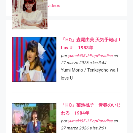
videos
「HQ」森尾由美 天気予報は I
Luv U 1983年
por
yumeki05 J-PopParadise
en
27 marzo 2026 a las 3:44
Yumi Morio / Tenkeyoho wa I
love U
「HQ」菊池桃子 青春のいじ
わる 1984年
por
yumeki05 J-PopParadise
en
27 marzo 2026 a las 2:51