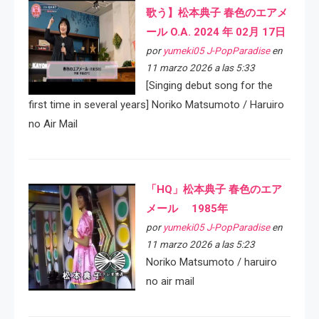
歌う】松本典子 春色のエアメ
ール O.A. 2024 年 02月 17日
por
yumeki05 J-PopParadise
en
11 marzo 2026 a las 5:33
[Singing debut song for the
first time in several years] Noriko Matsumoto / Haruiro
no Air Mail
「HQ」松本典子 春色のエア
メール 1985年
por
yumeki05 J-PopParadise
en
11 marzo 2026 a las 5:23
Noriko Matsumoto / haruiro
no air mail