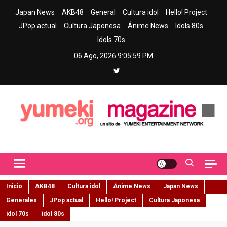
Skip
Japan News
AKB48
General
Cultura idol
Hello! Project
to
JPop actual
Cultura Japonesa
Ánime News
Idols 80s
content
Idols 70s
06 Ago, 2026
9:06:00 PM
Yumeki Magazine
Jpop y musica idol – Tu portal de jpop, movimiento idol y cultura
japonesa en español
Inicio
AKB48
Cultura idol
Ánime News
Japan News
Generales
JPop actual
Hello! Project
Cultura Japonesa
idol 70s
idol 80s