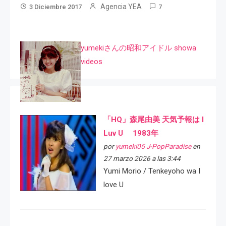
Agencia YEA
3 Diciembre 2017
7
yumekiさんの昭和アイドル showa
videos
「HQ」森尾由美 天気予報は I
Luv U 1983年
por
yumeki05 J-PopParadise
en
27 marzo 2026 a las 3:44
Yumi Morio / Tenkeyoho wa I
love U