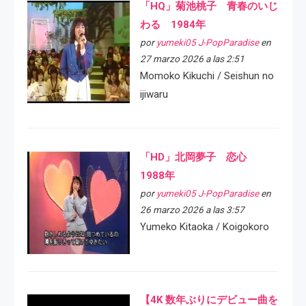
「HQ」菊池桃子 青春のいじ
わる 1984年
por
yumeki05 J-PopParadise
en
27 marzo 2026 a las 2:51
Momoko Kikuchi / Seishun no
ijiwaru
「HD」北岡夢子 恋心
1988年
por
yumeki05 J-PopParadise
en
26 marzo 2026 a las 3:57
Yumeko Kitaoka / Koigokoro
【4K 数年ぶりにデビュー曲を