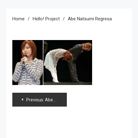
Home
Hello! Project
Abe Natsumi Regresa
Navegación
Previous:
Abe Natsumi regresa
de
entradas