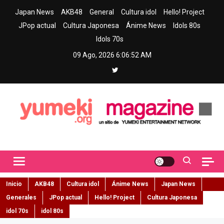
Skip
Japan News
AKB48
General
Cultura idol
Hello! Project
to
JPop actual
Cultura Japonesa
Ánime News
Idols 80s
content
Idols 70s
09 Ago, 2026
6:06:53 AM
Yumeki Magazine
Jpop y musica idol – Tu portal de jpop, movimiento idol y cultura
japonesa en español
Inicio
AKB48
Cultura idol
Ánime News
Japan News
Generales
JPop actual
Hello! Project
Cultura Japonesa
idol 70s
idol 80s