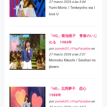
27 marzo 2026 a las 3:44
Yumi Morio / Tenkeyoho wa I
love U
「HQ」菊池桃子 青春のいじ
わる 1984年
por
yumeki05 J-PopParadise
en
27 marzo 2026 a las 2:51
Momoko Kikuchi / Seishun no
ijiwaru
「HD」北岡夢子 恋心
1988年
por
yumeki05 J-PopParadise
en