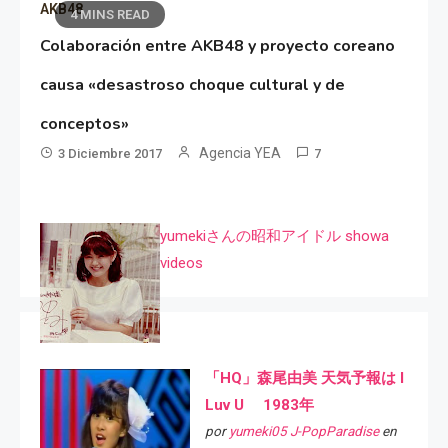
AKB48
4 MINS READ
Colaboración entre AKB48 y proyecto coreano
causa «desastroso choque cultural y de
conceptos»
Agencia YEA
3 Diciembre 2017
7
yumekiさんの昭和アイドル showa
videos
「HQ」森尾由美 天気予報は I
Luv U 1983年
por
yumeki05 J-PopParadise
en