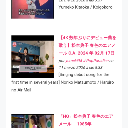
26 marzo 2026 a las 3:57
Yumeko Kitaoka / Koigokoro
【4K 数年ぶりにデビュー曲を
歌う】松本典子 春色のエアメ
ール O.A. 2024 年 02月 17日
por
yumeki05 J-PopParadise
en
11 marzo 2026 a las 5:33
[Singing debut song for the
first time in several years] Noriko Matsumoto / Haruiro
no Air Mail
「HQ」松本典子 春色のエア
メール 1985年