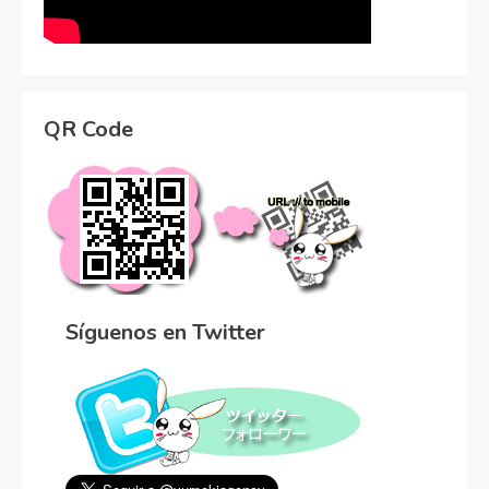
QR Code
Síguenos en Twitter