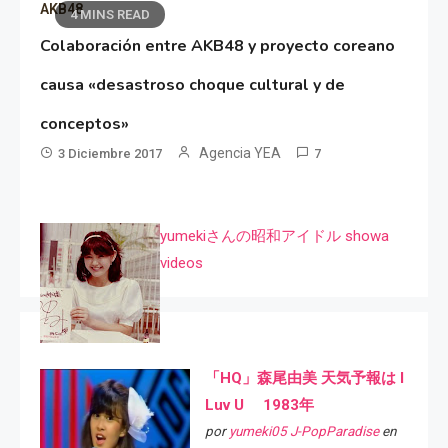
AKB48
4 MINS READ
Colaboración entre AKB48 y proyecto coreano
causa «desastroso choque cultural y de
conceptos»
Agencia YEA
3 Diciembre 2017
7
yumekiさんの昭和アイドル showa
videos
「HQ」森尾由美 天気予報は I
Luv U 1983年
por
yumeki05 J-PopParadise
en