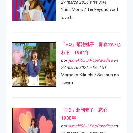
27 marzo 2026 a las 3:44
Yumi Morio / Tenkeyoho wa I
love U
「HQ」菊池桃子 青春のいじ
わる 1984年
por
yumeki05 J-PopParadise
en
27 marzo 2026 a las 2:51
Momoko Kikuchi / Seishun no
ijiwaru
「HD」北岡夢子 恋心
1988年
por
yumeki05 J-PopParadise
en