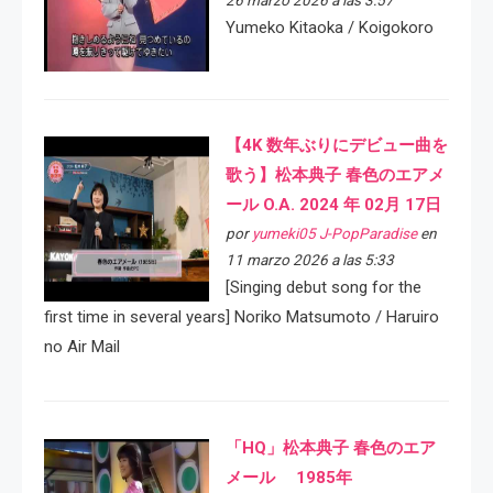
26 marzo 2026 a las 3:57
Yumeko Kitaoka / Koigokoro
【4K 数年ぶりにデビュー曲を
歌う】松本典子 春色のエアメ
ール O.A. 2024 年 02月 17日
por
yumeki05 J-PopParadise
en
11 marzo 2026 a las 5:33
[Singing debut song for the
first time in several years] Noriko Matsumoto / Haruiro
no Air Mail
「HQ」松本典子 春色のエア
メール 1985年