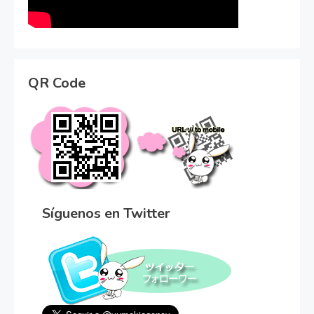
QR Code
Síguenos en Twitter