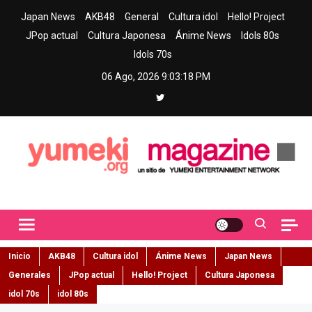
Skip
Japan News
AKB48
General
Cultura idol
Hello! Project
to
JPop actual
Cultura Japonesa
Ánime News
Idols 80s
content
Idols 70s
06 Ago, 2026
9:03:19 PM
Yumeki Magazine
Jpop y musica idol – Tu portal de jpop, movimiento idol y cultura
japonesa en español
Inicio
AKB48
Cultura idol
Ánime News
Japan News
Generales
JPop actual
Hello! Project
Cultura Japonesa
idol 70s
idol 80s