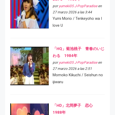
por
yumeki05 J-PopParadise
en
27 marzo 2026 a las 3:44
Yumi Morio / Tenkeyoho wa I
love U
「HQ」菊池桃子 青春のいじ
わる 1984年
por
yumeki05 J-PopParadise
en
27 marzo 2026 a las 2:51
Momoko Kikuchi / Seishun no
ijiwaru
「HD」北岡夢子 恋心
1988年