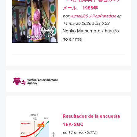
メール 1985年
por
yumeki05 J-PopParadise
en
11 marzo 2026 a las 5:23
Noriko Matsumoto / haruiro
no air mail
Resultados de la encuesta
YEA-SGC
en 17 marzo 2015