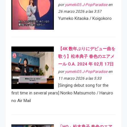
por
yumeki05 J-PopParadise
en
26 marzo 2026 a las 3:57
Yumeko Kitaoka / Koigokoro
【4K 数年ぶりにデビュー曲を
歌う】松本典子 春色のエアメ
ール O.A. 2024 年 02月 17日
por
yumeki05 J-PopParadise
en
11 marzo 2026 a las 5:33
[Singing debut song for the
first time in several years] Noriko Matsumoto / Haruiro
no Air Mail
「HQ」松本典子 春色のエア