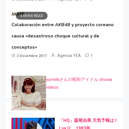
AKB48
4 MINS READ
Colaboración entre AKB48 y proyecto coreano
causa «desastroso choque cultural y de
conceptos»
Agencia YEA
3 Diciembre 2017
7
yumekiさんの昭和アイドル showa
videos
「HQ」森尾由美 天気予報は I
Luv U 1983年