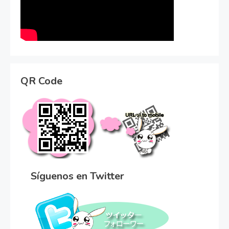
QR Code
Síguenos en Twitter