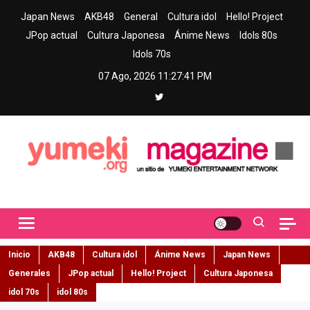
Skip
Japan News
AKB48
General
Cultura idol
Hello! Project
to
JPop actual
Cultura Japonesa
Ánime News
Idols 80s
content
Idols 70s
07 Ago, 2026
11:27:42 PM
Yumeki Magazine
Jpop y musica idol – Tu portal de jpop, movimiento idol y cultura
japonesa en español
Inicio
AKB48
Cultura idol
Ánime News
Japan News
Generales
JPop actual
Hello! Project
Cultura Japonesa
idol 70s
idol 80s