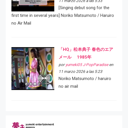
11 marzo 2026 a las 5:33
[Singing debut song for the
first time in several years] Noriko Matsumoto / Haruiro
no Air Mail
「HQ」松本典子 春色のエア
メール 1985年
por
yumeki05 J-PopParadise
en
11 marzo 2026 a las 5:23
Noriko Matsumoto / haruiro
no air mail