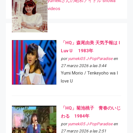
yumekiさんの昭和アイドル showa
videos
「HQ」森尾由美 天気予報は I
Luv U 1983年
por
yumeki05 J-PopParadise
en
27 marzo 2026 a las 3:44
Yumi Morio / Tenkeyoho wa I
love U
「HQ」菊池桃子 青春のいじ
わる 1984年
por
yumeki05 J-PopParadise
en
27 marzo 2026 a las 2:51