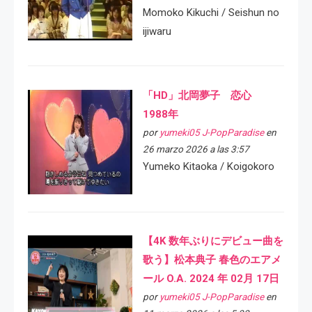
Momoko Kikuchi / Seishun no
ijiwaru
「HD」北岡夢子 恋心
1988年
por
yumeki05 J-PopParadise
en
26 marzo 2026 a las 3:57
Yumeko Kitaoka / Koigokoro
【4K 数年ぶりにデビュー曲を
歌う】松本典子 春色のエアメ
ール O.A. 2024 年 02月 17日
por
yumeki05 J-PopParadise
en