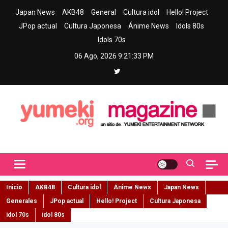
Skip
Japan News
AKB48
General
Cultura idol
Hello! Project
to
JPop actual
Cultura Japonesa
Ánime News
Idols 80s
content
Idols 70s
06 Ago, 2026
9:21:34 PM
Yumeki Magazine
Jpop y musica idol – Tu portal de jpop, movimiento idol y cultura
japonesa en español
Inicio
AKB48
Cultura idol
Ánime News
Japan News
Generales
JPop actual
Hello! Project
Cultura Japonesa
idol 70s
idol 80s