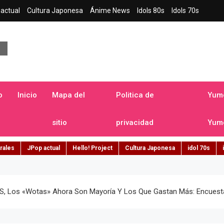
actual
Cultura Japonesa
Ánime News
Idols 80s
Idols 70s
a japonesa en español
o
Inicio
Mapa del
Politica de
Yume
sitio
privacidad
Yume
rales
JPop actual
Hello! Project
Cultura Japonesa
idol 70s
s, Los «wotas» Ahora Son Mayoría Y Los Que Gastan Más: Encuest