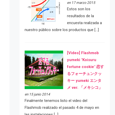
en 17 marzo 2015
Estos son los
resultados de la
encuesta realizada a
nuestro público sobre los productos que […]
[Video] Flashmob
yumeki "Koisuru
fortune cookie" 恋す
るフォーチュンクッ
キー yumeki エンタ
メ ver. 「メキシコ」
en 15 junio 2014
Finalmente tenemos listo el video del
Flashmob realizado el pasado 4 de mayo en
las instalaciones […]