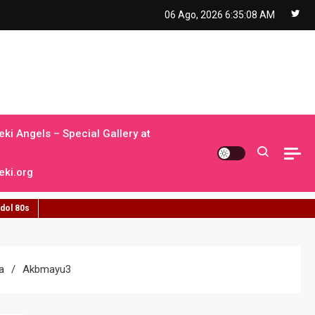
06 Ago, 2026
6:35:09 AM
ki Angels – Special Gallery at
ki.org
idol 80s
a
Akbmayu3