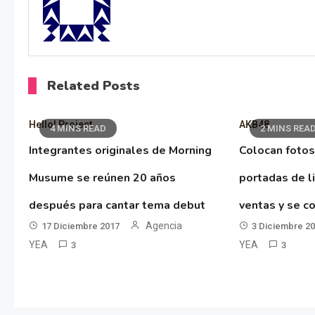
Related Posts
Hello! Project
AKB48
4 MINS READ
2 MINS REA
Integrantes originales de Morning
Colocan fotos
Musume se reúnen 20 años
portadas de l
después para cantar tema debut
ventas y se co
Agencia
17 Diciembre 2017
3 Diciembre 2
YEA
YEA
3
3