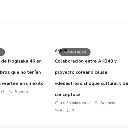
AKB48
D
4 MINS READ
 de Nogizaka 46 en
Colaboración entre AKB48 y
ibros que no tenían
proyecto coreano causa
nvierten en un éxito
«desastroso choque cultural y d
Agencia
017
conceptos»
Agencia
3 Diciembre 2017
YEA
7