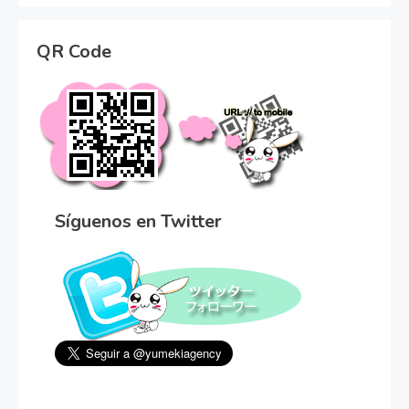
QR Code
Síguenos en Twitter