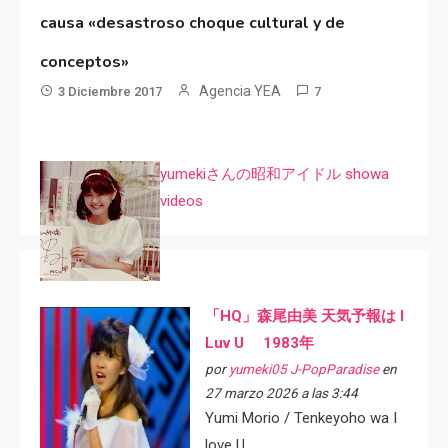
causa «desastroso choque cultural y de
conceptos»
Agencia YEA
3 Diciembre 2017
7
yumekiさんの昭和アイドル showa
videos
「HQ」森尾由美 天気予報は I
Luv U 1983年
por
yumeki05 J-PopParadise
en
27 marzo 2026 a las 3:44
Yumi Morio / Tenkeyoho wa I
love U