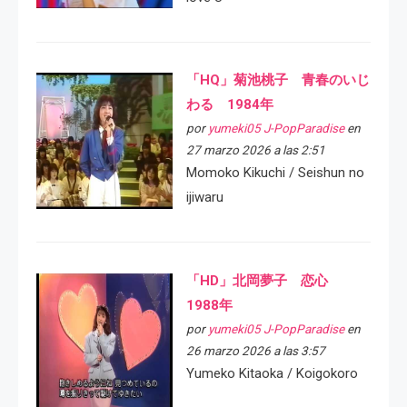
「HQ」菊池桃子 青春のいじ
わる 1984年
por
yumeki05 J-PopParadise
en
27 marzo 2026 a las 2:51
Momoko Kikuchi / Seishun no
ijiwaru
「HD」北岡夢子 恋心
1988年
por
yumeki05 J-PopParadise
en
26 marzo 2026 a las 3:57
Yumeko Kitaoka / Koigokoro