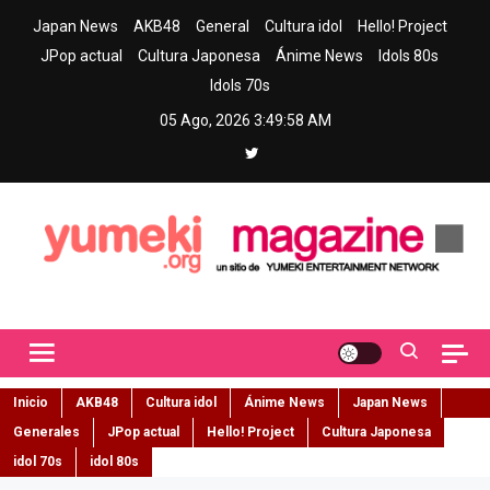
Skip
Japan News
AKB48
General
Cultura idol
Hello! Project
to
JPop actual
Cultura Japonesa
Ánime News
Idols 80s
content
Idols 70s
05 Ago, 2026
3:49:59 AM
Yumeki Magazine
Jpop y musica idol – Tu portal de jpop, movimiento idol y cultura
japonesa en español
Inicio
AKB48
Cultura idol
Ánime News
Japan News
Generales
JPop actual
Hello! Project
Cultura Japonesa
idol 70s
idol 80s