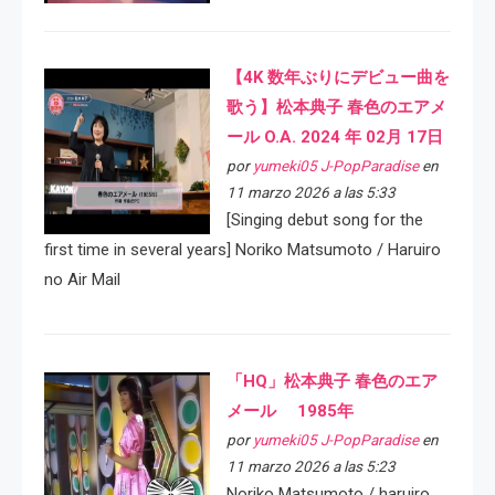
【4K 数年ぶりにデビュー曲を
歌う】松本典子 春色のエアメ
ール O.A. 2024 年 02月 17日
por
yumeki05 J-PopParadise
en
11 marzo 2026 a las 5:33
[Singing debut song for the
first time in several years] Noriko Matsumoto / Haruiro
no Air Mail
「HQ」松本典子 春色のエア
メール 1985年
por
yumeki05 J-PopParadise
en
11 marzo 2026 a las 5:23
Noriko Matsumoto / haruiro