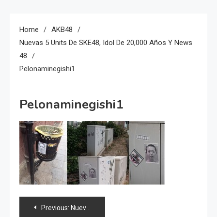
Home
AKB48
Nuevas 5 Units De SKE48, Idol De 20,000 Años Y News
48
Pelonaminegishi1
Pelonaminegishi1
Navegación
Previous:
Nuevas 5 units de SKE48, idol de 20,000 años y news 48