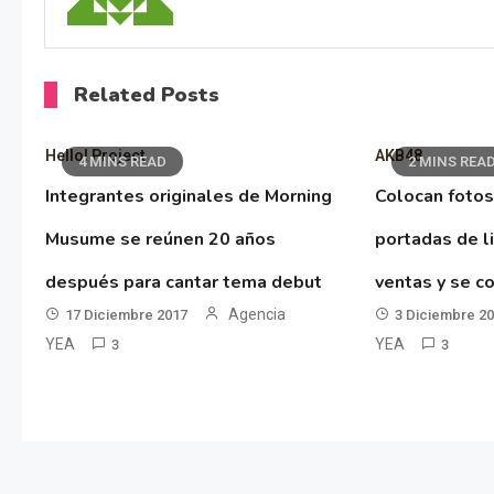
Related Posts
Hello! Project
AKB48
4 MINS READ
2 MINS REA
Integrantes originales de Morning
Colocan fotos
Musume se reúnen 20 años
portadas de l
después para cantar tema debut
ventas y se co
Agencia
17 Diciembre 2017
3 Diciembre 2
YEA
YEA
3
3