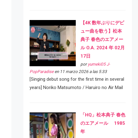
【4K 数年ぶりにデビ
ュー曲を歌う】松本
典子 春色のエアメー
ル O.A. 2024 年 02月
17日
por
yumeki05 J-
PopParadise
en 11 marzo 2026 a las 5:33
[Singing debut song for the first time in several
years] Noriko Matsumoto / Haruiro no Air Mail
「HQ」松本典子 春色
のエアメール 1985
年