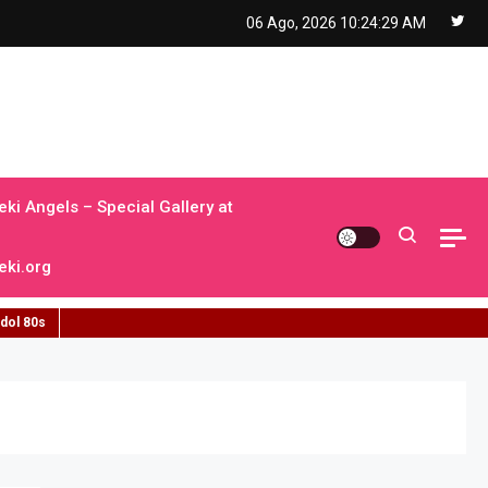
06 Ago, 2026
10:24:30 AM
ki Angels – Special Gallery at
ki.org
idol 80s