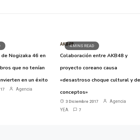
AKB48
D
4 MINS READ
 de Nogizaka 46 en
Colaboración entre AKB48 y
ibros que no tenían
proyecto coreano causa
nvierten en un éxito
«desastroso choque cultural y d
Agencia
017
conceptos»
Agencia
3 Diciembre 2017
YEA
7