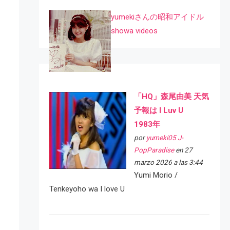
yumekiさんの昭和アイドル
showa videos
「HQ」森尾由美 天気
予報は I Luv U
1983年
por
yumeki05 J-
PopParadise
en 27
marzo 2026 a las 3:44
Yumi Morio /
Tenkeyoho wa I love U