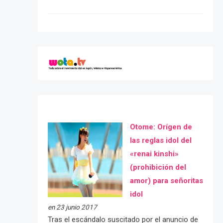
Otome: Orígen de
las reglas idol del
«renai kinshi»
(prohibición del
amor) para señoritas
idol
en 23 junio 2017
Tras el escándalo suscitado por el anuncio de