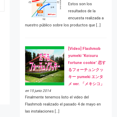
Estos son los
resultados de la
encuesta realizada a
nuestro público sobre los productos que […]
[Video] Flashmob
yumeki "Koisuru
fortune cookie" 恋す
e
るフォーチュンクッ
キー yumeki エンタ
メ ver. 「メキシコ」
en 15 junio 2014
Finalmente tenemos listo el video del
Flashmob realizado el pasado 4 de mayo en
las instalaciones […]