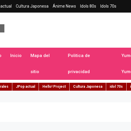
actual
Cultura Japonesa
Ánime News
Idols 80s
Idols 70s
a japonesa en español
o
Inicio
Mapa del
Politica de
Yume
sitio
privacidad
Yume
rales
JPop actual
Hello! Project
Cultura Japonesa
idol 70s