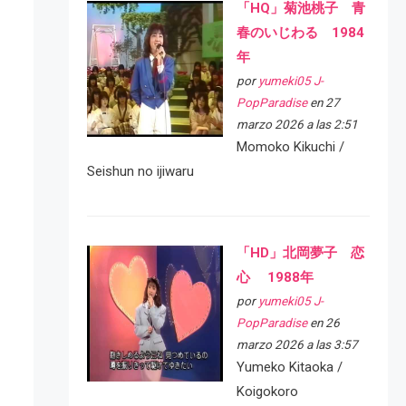
「HQ」菊池桃子 青
春のいじわる 1984
年
por
yumeki05 J-
PopParadise
en 27
marzo 2026 a las 2:51
Momoko Kikuchi /
Seishun no ijiwaru
「HD」北岡夢子 恋
心 1988年
por
yumeki05 J-
PopParadise
en 26
marzo 2026 a las 3:57
Yumeko Kitaoka /
Koigokoro