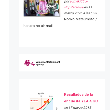
por
yumeki05 J-
PopParadise
en 11
marzo 2026 a las 5:23
Noriko Matsumoto /
haruiro no air mail
Resultados de la
encuesta YEA-SGC
en 17 marzo 2015