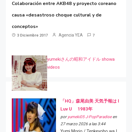
Colaboración entre AKB48 y proyecto coreano
causa «desastroso choque cultural y de
conceptos»
Agencia YEA
3 Diciembre 2017
7
yumekiさんの昭和アイドル showa
videos
「HQ」森尾由美 天気予報は I
Luv U 1983年
por
yumeki05 J-PopParadise
en
27 marzo 2026 a las 3:44
Yumi Morio / Tenkeyoho wa I