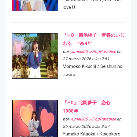
love U
「HQ」菊池桃子 青春のいじ
わる 1984年
por
yumeki05 J-PopParadise
en
27 marzo 2026 a las 2:51
Momoko Kikuchi / Seishun no
ijiwaru
「HD」北岡夢子 恋心
1988年
por
yumeki05 J-PopParadise
en
26 marzo 2026 a las 3:57
Yumeko Kitaoka / Koigokoro