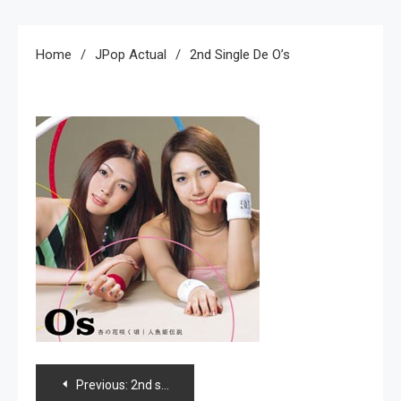
Home
JPop Actual
2nd Single De O’s
Navegación
Previous:
2nd single de O’s