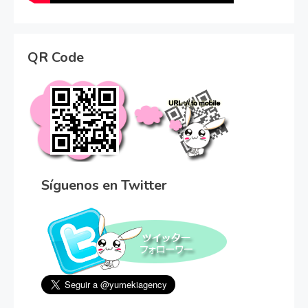
QR Code
Síguenos en Twitter