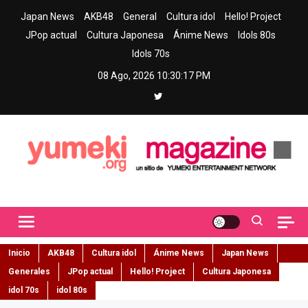
Skip
Japan News
AKB48
General
Cultura idol
Hello! Project
to
JPop actual
Cultura Japonesa
Ánime News
Idols 80s
content
Idols 70s
08 Ago, 2026
10:30:18 PM
Yumeki Magazine
Jpop y musica idol – Tu portal de jpop, movimiento idol y cultura
japonesa en español
Inicio
AKB48
Cultura idol
Ánime News
Japan News
Generales
JPop actual
Hello! Project
Cultura Japonesa
idol 70s
idol 80s