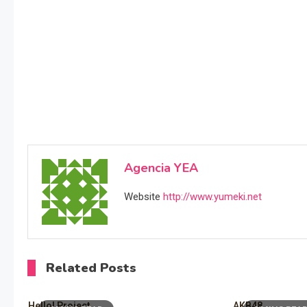
Agencia YEA
Website
http://www.yumeki.net
Related Posts
Hello! Project
AKB48