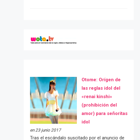
Otome: Orígen de
las reglas idol del
«renai kinshi»
(prohibición del
amor) para señoritas
idol
en 23 junio 2017
Tras el escándalo suscitado por el anuncio de