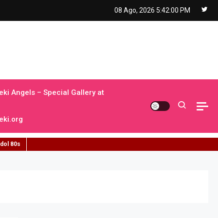
08 Ago, 2026
5:42:01 PM
ki Angels – Special Gallery at
ki.org
idol 80s