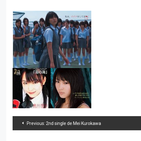
Navegación
Previous:
2nd single de Mei Kurokawa
de