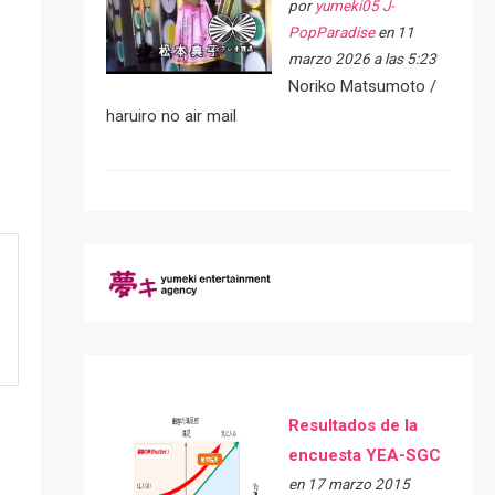
por
yumeki05 J-
PopParadise
en 11
marzo 2026 a las 5:23
Noriko Matsumoto /
haruiro no air mail
Resultados de la
encuesta YEA-SGC
en 17 marzo 2015