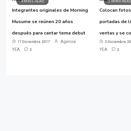
4 MINS READ
2 MINS REA
Integrantes originales de Morning
Colocan fotos
Musume se reúnen 20 años
portadas de l
después para cantar tema debut
ventas y se co
Agencia
17 Diciembre 2017
3 Diciembre 2
YEA
YEA
3
3