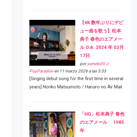
【4K 数年ぶりにデビ
ュー曲を歌う】松本
典子 春色のエアメー
ル O.A. 2024 年 02月
17日
por
yumeki05 J-
PopParadise
en 11 marzo 2026 a las 5:33
[Singing debut song for the first time in several
years] Noriko Matsumoto / Haruiro no Air Mail
「HQ」松本典子 春色
のエアメール 1985
年