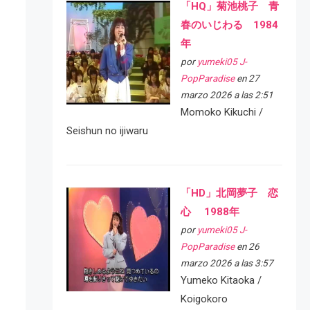
「HQ」菊池桃子 青
春のいじわる 1984
年
por
yumeki05 J-
PopParadise
en 27
marzo 2026 a las 2:51
Momoko Kikuchi /
Seishun no ijiwaru
「HD」北岡夢子 恋
心 1988年
por
yumeki05 J-
PopParadise
en 26
marzo 2026 a las 3:57
Yumeko Kitaoka /
Koigokoro