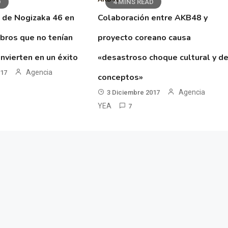
D
4 MINS READ
 de Nogizaka 46 en
Colaboración entre AKB48 y
ibros que no tenían
proyecto coreano causa
nvierten en un éxito
«desastroso choque cultural y d
Agencia
017
conceptos»
Agencia
3 Diciembre 2017
YEA
7