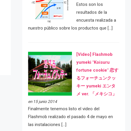
Estos son los
resultados de la
encuesta realizada a
nuestro público sobre los productos que […]
e
[Video] Flashmob
yumeki "Koisuru
fortune cookie" 恋す
るフォーチュンクッ
キー yumeki エンタ
メ ver. 「メキシコ」
en 15 junio 2014
Finalmente tenemos listo el video del
Flashmob realizado el pasado 4 de mayo en
las instalaciones […]