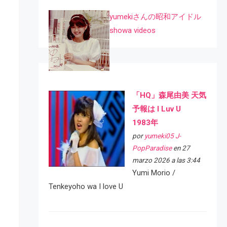
yumekiさんの昭和アイドル
showa videos
「HQ」森尾由美 天気
予報は I Luv U
1983年
por
yumeki05 J-
PopParadise
en 27
marzo 2026 a las 3:44
Yumi Morio /
Tenkeyoho wa I love U