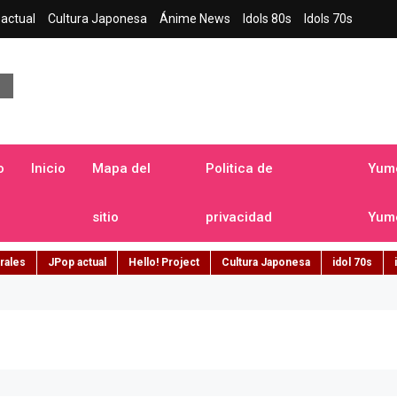
actual
Cultura Japonesa
Ánime News
Idols 80s
Idols 70s
a japonesa en español
o
Inicio
Mapa del
Politica de
Yume
sitio
privacidad
Yume
rales
JPop actual
Hello! Project
Cultura Japonesa
idol 70s