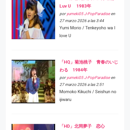
Luv U 1983年
por
yumeki05 J-PopParadise
en
27 marzo 2026 a las 3:44
Yumi Morio / Tenkeyoho wa I
love U
「HQ」菊池桃子 青春のいじ
わる 1984年
por
yumeki05 J-PopParadise
en
27 marzo 2026 a las 2:51
Momoko Kikuchi / Seishun no
ijiwaru
「HD」北岡夢子 恋心