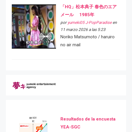
「HQ」松本典子 春色のエア
メール 1985年
por
yumeki05 J-PopParadise
en
11 marzo 2026 a las 5:23
Noriko Matsumoto / haruiro
no air mail
Resultados de la encuesta
YEA-SGC