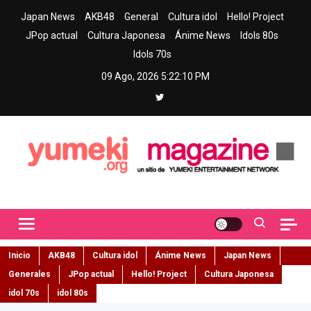
Skip
Japan News
AKB48
General
Cultura idol
Hello! Project
to
JPop actual
Cultura Japonesa
Ánime News
Idols 80s
content
Idols 70s
09 Ago, 2026
5:22:11 PM
Yumeki Magazine
Jpop y musica idol – Tu portal de jpop, movimiento idol y cultura
japonesa en español
Inicio
AKB48
Cultura idol
Ánime News
Japan News
Generales
JPop actual
Hello! Project
Cultura Japonesa
idol 70s
idol 80s