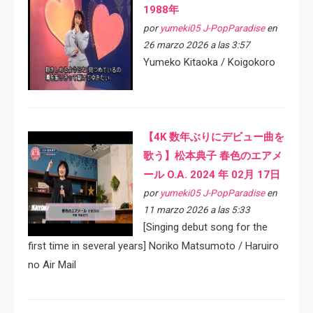
1988年
por
yumeki05 J-PopParadise
en
26 marzo 2026 a las 3:57
Yumeko Kitaoka / Koigokoro
【4K 数年ぶりにデビュー曲を
歌う】松本典子 春色のエアメ
ール O.A. 2024 年 02月 17日
por
yumeki05 J-PopParadise
en
11 marzo 2026 a las 5:33
[Singing debut song for the
first time in several years] Noriko Matsumoto / Haruiro
no Air Mail