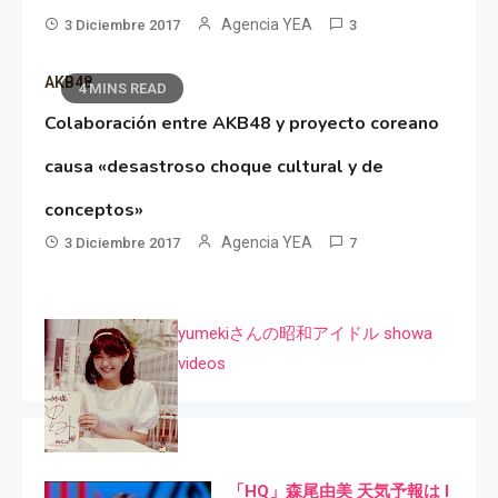
Agencia YEA
3 Diciembre 2017
3
AKB48
4 MINS READ
Colaboración entre AKB48 y proyecto coreano
causa «desastroso choque cultural y de
conceptos»
Agencia YEA
3 Diciembre 2017
7
yumekiさんの昭和アイドル showa
videos
「HQ」森尾由美 天気予報は I