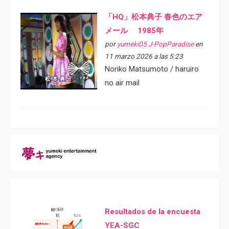
「HQ」松本典子 春色のエア
メール 1985年
por
yumeki05 J-PopParadise
en
11 marzo 2026 a las 5:23
Noriko Matsumoto / haruiro
no air mail
Resultados de la encuesta
YEA-SGC