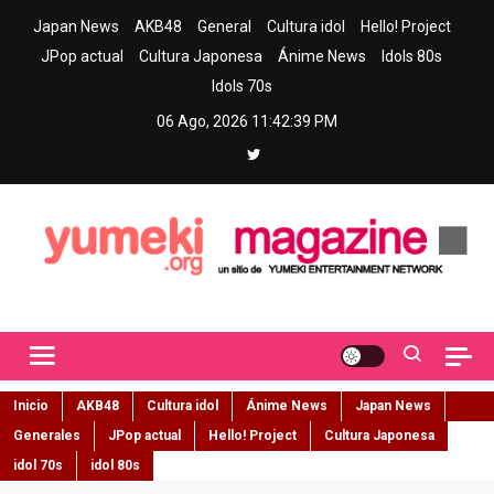
Skip
Japan News
AKB48
General
Cultura idol
Hello! Project
to
JPop actual
Cultura Japonesa
Ánime News
Idols 80s
content
Idols 70s
06 Ago, 2026
11:42:40 PM
Yumeki Magazine
Jpop y musica idol – Tu portal de jpop, movimiento idol y cultura
japonesa en español
Inicio
AKB48
Cultura idol
Ánime News
Japan News
Generales
JPop actual
Hello! Project
Cultura Japonesa
idol 70s
idol 80s