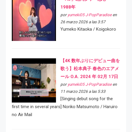
1988年
por
yumeki05 J-PopParadise
en
26 marzo 2026 a las 3:57
Yumeko Kitaoka / Koigokoro
【4K 数年ぶりにデビュー曲を
歌う】松本典子 春色のエアメ
ール O.A. 2024 年 02月 17日
por
yumeki05 J-PopParadise
en
11 marzo 2026 a las 5:33
[Singing debut song for the
first time in several years] Noriko Matsumoto / Haruiro
no Air Mail