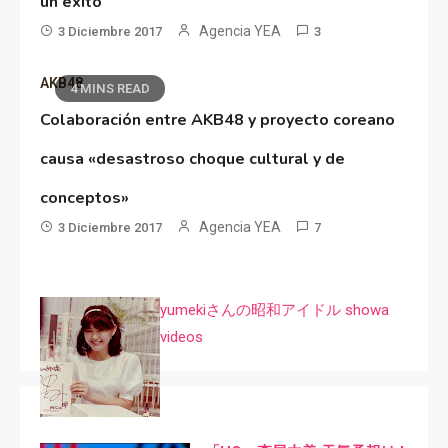
un éxito
Agencia YEA
3 Diciembre 2017
3
AKB48
4 MINS READ
Colaboración entre AKB48 y proyecto coreano
causa «desastroso choque cultural y de
conceptos»
Agencia YEA
3 Diciembre 2017
7
yumekiさんの昭和アイドル showa
videos