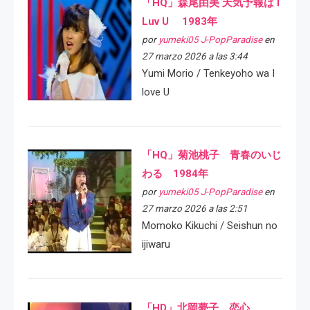
「HQ」森尾由美 天気予報は I
Luv U 1983年
por
yumeki05 J-PopParadise
en
27 marzo 2026 a las 3:44
Yumi Morio / Tenkeyoho wa I
love U
「HQ」菊池桃子 青春のいじ
わる 1984年
por
yumeki05 J-PopParadise
en
27 marzo 2026 a las 2:51
Momoko Kikuchi / Seishun no
ijiwaru
「HD」北岡夢子 恋心