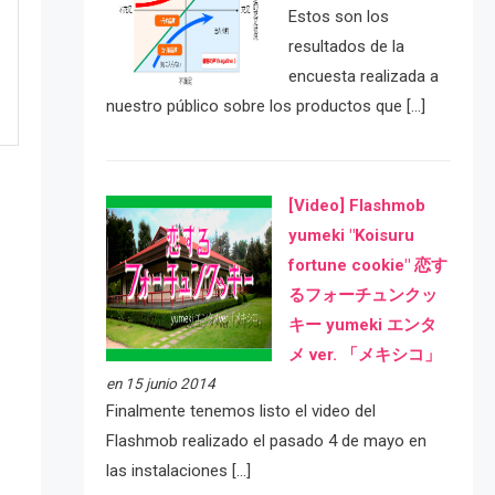
Estos son los
resultados de la
encuesta realizada a
nuestro público sobre los productos que […]
[Video] Flashmob
yumeki "Koisuru
fortune cookie" 恋す
るフォーチュンクッ
キー yumeki エンタ
メ ver. 「メキシコ」
e
en 15 junio 2014
Finalmente tenemos listo el video del
Flashmob realizado el pasado 4 de mayo en
las instalaciones […]