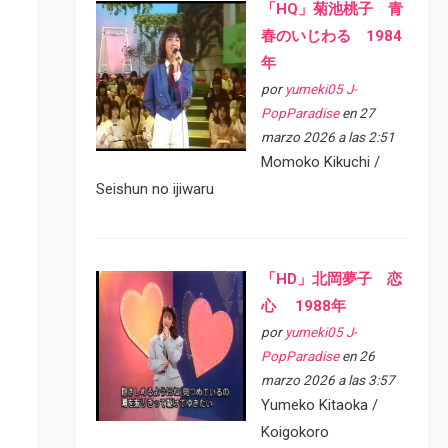
「HQ」菊池桃子 青
春のいじわる 1984
年
por
yumeki05 J-
PopParadise
en 27
marzo 2026 a las 2:51
Momoko Kikuchi /
Seishun no ijiwaru
「HD」北岡夢子 恋
心 1988年
por
yumeki05 J-
PopParadise
en 26
marzo 2026 a las 3:57
Yumeko Kitaoka /
Koigokoro