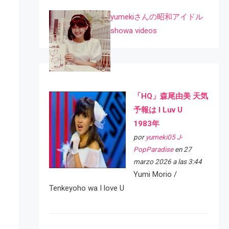
yumekiさんの昭和アイドル
showa videos
「HQ」森尾由美 天気
予報は I Luv U
1983年
por
yumeki05 J-
PopParadise
en 27
marzo 2026 a las 3:44
Yumi Morio /
Tenkeyoho wa I love U