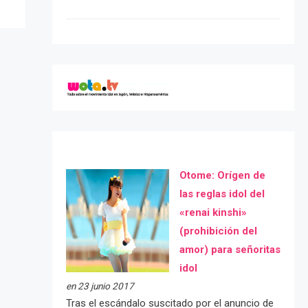
Otome: Orígen de
las reglas idol del
«renai kinshi»
(prohibición del
amor) para señoritas
idol
en 23 junio 2017
Tras el escándalo suscitado por el anuncio de