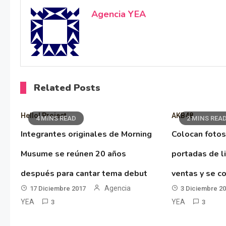
Agencia YEA
Related Posts
Hello! Project
AKB48
4 MINS READ
2 MINS REA
Integrantes originales de Morning
Colocan fotos
Musume se reúnen 20 años
portadas de l
después para cantar tema debut
ventas y se co
Agencia
17 Diciembre 2017
3 Diciembre 2
YEA
YEA
3
3