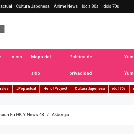
actual
Cultura Japonesa
Ánime News
Idols 80s
Idols 70s
a japonesa en español
o
Inicio
Mapa del
Politica de
Yume
sitio
privacidad
Yume
rales
JPop actual
Hello! Project
Cultura Japonesa
idol 70s
acción En HK Y News 48
Akborgia