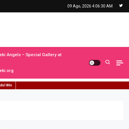
09 Ago, 2026
4:06:31 AM
ki Angels – Special Gallery at
ki.org
idol 80s