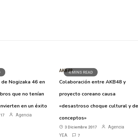
AKB48
D
4 MINS READ
 de Nogizaka 46 en
Colaboración entre AKB48 y
ibros que no tenían
proyecto coreano causa
nvierten en un éxito
«desastroso choque cultural y d
Agencia
017
conceptos»
Agencia
3 Diciembre 2017
YEA
7