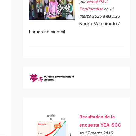
por
yumeki05 J-
PopParadise
en 11
marzo 2026 a las 5:23
Noriko Matsumoto /
haruiro no air mail
Resultados de la
encuesta YEA-SGC
en 17 marzo 2015