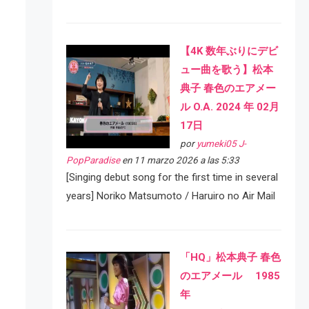
【4K 数年ぶりにデビ
ュー曲を歌う】松本
典子 春色のエアメー
ル O.A. 2024 年 02月
17日
por
yumeki05 J-
PopParadise
en 11 marzo 2026 a las 5:33
[Singing debut song for the first time in several
years] Noriko Matsumoto / Haruiro no Air Mail
「HQ」松本典子 春色
のエアメール 1985
年