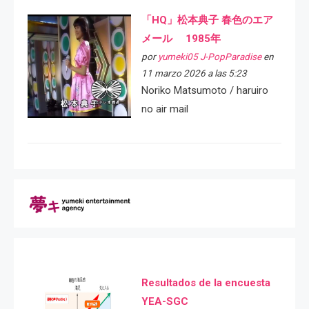
「HQ」松本典子 春色のエア
メール 1985年
por
yumeki05 J-PopParadise
en
11 marzo 2026 a las 5:23
Noriko Matsumoto / haruiro
no air mail
Resultados de la encuesta
YEA-SGC