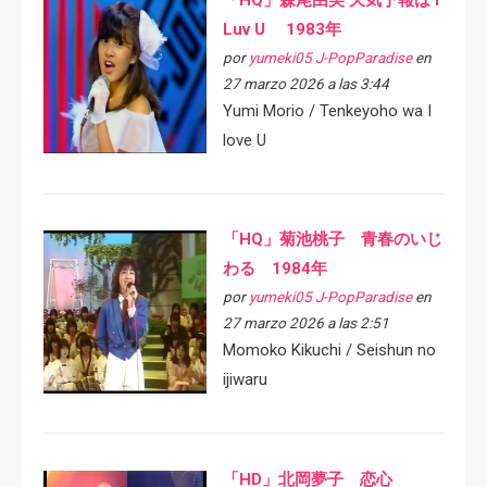
Luv U 1983年
por
yumeki05 J-PopParadise
en
27 marzo 2026 a las 3:44
Yumi Morio / Tenkeyoho wa I
love U
「HQ」菊池桃子 青春のいじ
わる 1984年
por
yumeki05 J-PopParadise
en
27 marzo 2026 a las 2:51
Momoko Kikuchi / Seishun no
ijiwaru
「HD」北岡夢子 恋心