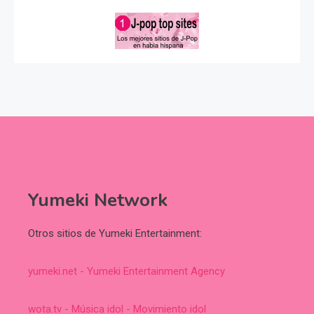
Yumeki Network
Otros sitios de Yumeki Entertainment:
yumeki.net - Yumeki Entertainment Agency
wota.tv - Música idol - Movimiento idol