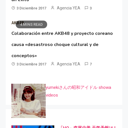
Agencia YEA
3 Diciembre 2017
3
AKB48
4 MINS READ
Colaboración entre AKB48 y proyecto coreano
causa «desastroso choque cultural y de
conceptos»
Agencia YEA
3 Diciembre 2017
7
yumekiさんの昭和アイドル showa
videos
「HQ」森尾由美 天気予報は I