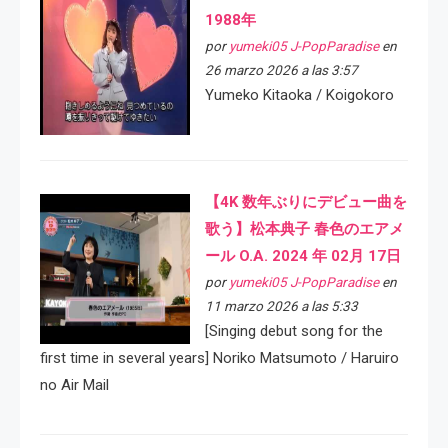
1988年
por
yumeki05 J-PopParadise
en
26 marzo 2026 a las 3:57
Yumeko Kitaoka / Koigokoro
【4K 数年ぶりにデビュー曲を
歌う】松本典子 春色のエアメ
ール O.A. 2024 年 02月 17日
por
yumeki05 J-PopParadise
en
11 marzo 2026 a las 5:33
[Singing debut song for the
first time in several years] Noriko Matsumoto / Haruiro
no Air Mail