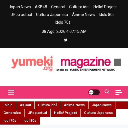
Skip
Japan News
AKB48
General
Cultura idol
Hello! Project
to
JPop actual
Cultura Japonesa
Ánime News
Idols 80s
content
Idols 70s
08 Ago, 2026
4:07:16 AM
Yumeki Magazine
Jpop y musica idol – Tu portal de jpop, movimiento idol y cultura
japonesa en español
Inicio
AKB48
Cultura idol
Ánime News
Japan News
Generales
JPop actual
Hello! Project
Cultura Japonesa
idol 70s
idol 80s