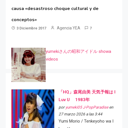
causa «desastroso choque cultural y de
conceptos»
Agencia YEA
3 Diciembre 2017
7
yumekiさんの昭和アイドル showa
videos
「HQ」森尾由美 天気予報は I
Luv U 1983年
por
yumeki05 J-PopParadise
en
27 marzo 2026 a las 3:44
Yumi Morio / Tenkeyoho wa I