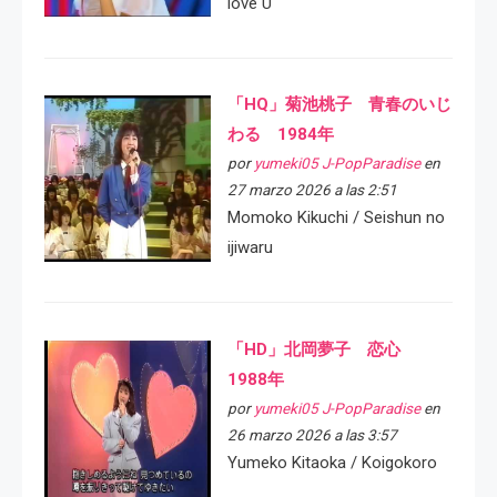
love U
「HQ」菊池桃子 青春のいじ
わる 1984年
por
yumeki05 J-PopParadise
en
27 marzo 2026 a las 2:51
Momoko Kikuchi / Seishun no
ijiwaru
「HD」北岡夢子 恋心
1988年
por
yumeki05 J-PopParadise
en
26 marzo 2026 a las 3:57
Yumeko Kitaoka / Koigokoro