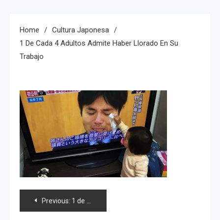
Home
Cultura Japonesa
1 De Cada 4 Adultos Admite Haber Llorado En Su
Trabajo
Navegación
Previous:
1 de cada 4 adultos admite haber llorado en su trabajo