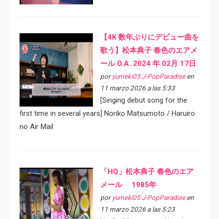
【4K 数年ぶりにデビュー曲を
歌う】松本典子 春色のエアメ
ール O.A. 2024 年 02月 17日
por
yumeki05 J-PopParadise
en
11 marzo 2026 a las 5:33
[Singing debut song for the
first time in several years] Noriko Matsumoto / Haruiro
no Air Mail
「HQ」松本典子 春色のエア
メール 1985年
por
yumeki05 J-PopParadise
en
11 marzo 2026 a las 5:23