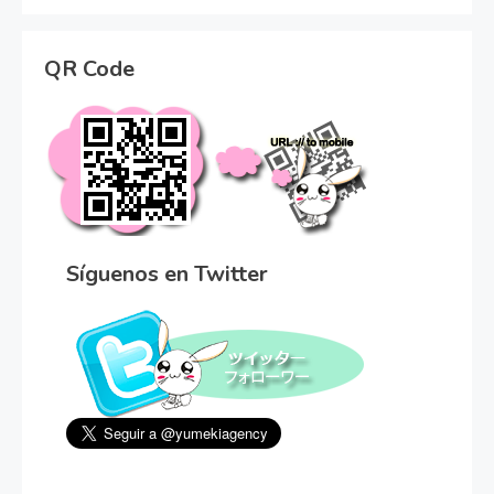
QR Code
Síguenos en Twitter