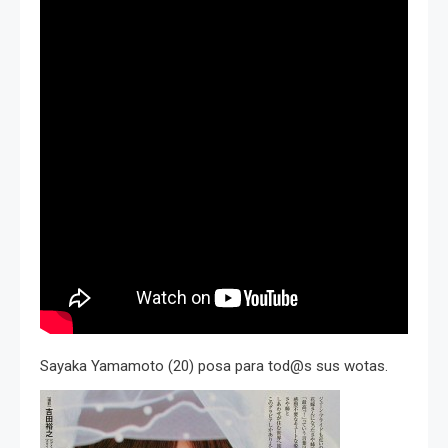
Sayaka Yamamoto (20) posa para tod@s sus wotas.