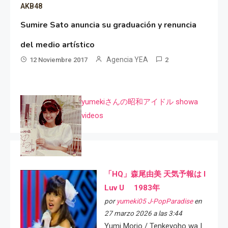
AKB48
Sumire Sato anuncia su graduación y renuncia
del medio artístico
Agencia YEA
12 Noviembre 2017
2
yumekiさんの昭和アイドル showa
videos
「HQ」森尾由美 天気予報は I
Luv U 1983年
por
yumeki05 J-PopParadise
en
27 marzo 2026 a las 3:44
Yumi Morio / Tenkeyoho wa I