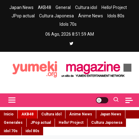
Skip
Japan News
AKB48
General
Cultura idol
Hello! Project
to
JPop actual
Cultura Japonesa
Ánime News
Idols 80s
content
Idols 70s
06 Ago, 2026
8:52:01 AM
Yumeki Magazine
Jpop y musica idol – Tu portal de jpop, movimiento idol y cultura
japonesa en español
Inicio
AKB48
Cultura idol
Ánime News
Japan News
Generales
JPop actual
Hello! Project
Cultura Japonesa
idol 70s
idol 80s