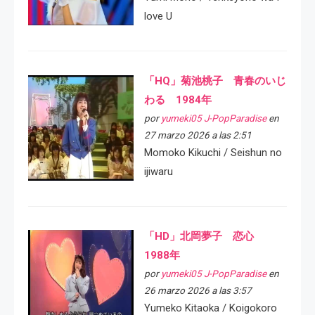
love U
「HQ」菊池桃子 青春のいじ
わる 1984年
por
yumeki05 J-PopParadise
en
27 marzo 2026 a las 2:51
Momoko Kikuchi / Seishun no
ijiwaru
「HD」北岡夢子 恋心
1988年
por
yumeki05 J-PopParadise
en
26 marzo 2026 a las 3:57
Yumeko Kitaoka / Koigokoro