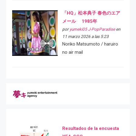
「HQ」松本典子 春色のエア
メール 1985年
por
yumeki05 J-PopParadise
en
11 marzo 2026 a las 5:23
Noriko Matsumoto / haruiro
no air mail
Resultados de la encuesta