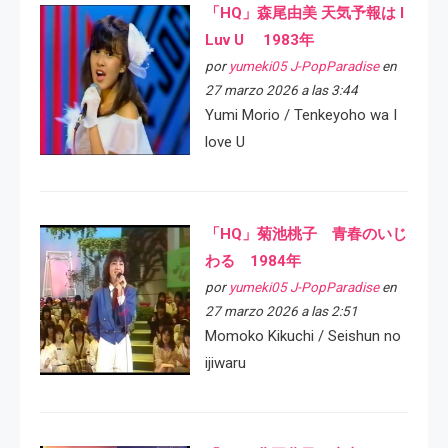
「HQ」森尾由美 天気予報は I
Luv U 1983年
por
yumeki05 J-PopParadise
en
27 marzo 2026 a las 3:44
Yumi Morio / Tenkeyoho wa I
love U
「HQ」菊池桃子 青春のいじ
わる 1984年
por
yumeki05 J-PopParadise
en
27 marzo 2026 a las 2:51
Momoko Kikuchi / Seishun no
ijiwaru