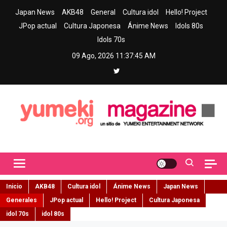
Skip
Japan News
AKB48
General
Cultura idol
Hello! Project
to
JPop actual
Cultura Japonesa
Ánime News
Idols 80s
content
Idols 70s
09 Ago, 2026
11:37:46 AM
Yumeki Magazine
Jpop y musica idol – Tu portal de jpop, movimiento idol y cultura
japonesa en español
Inicio
AKB48
Cultura idol
Ánime News
Japan News
Generales
JPop actual
Hello! Project
Cultura Japonesa
idol 70s
idol 80s