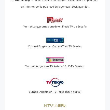
-- Yumeki.org --
ha sido calificado como el "Healthiest J-Pop fansite"
en Internet, por la publicación japonesa "Seekjapan.jp".
Yumeki.org, promocionado en FiestaTV de España
Yumeki Angels en CadenaTres TV, Mexico
Yumeki Angels en TV Azteca 13 HDTV Mexico.
Yumeki Angels en TV Tokyo (Ch 7 digital)