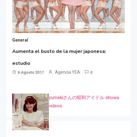
General
Aumenta el busto de la mujer japonesa:
estudio
Agencia YEA
6 Agosto 2017
0
yumekiさんの昭和アイドル showa
videos