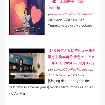
「HD」北岡夢子 恋心
1988年
por
yumeki05 J-PopParadise
en
26 marzo 2026 a las 3:57
Yumeko Kitaoka / Koigokoro
【4K 数年ぶりにデビュー曲を
歌う】松本典子 春色のエアメ
ール O.A. 2024 年 02月 17日
por
yumeki05 J-PopParadise
en
11 marzo 2026 a las 5:33
[Singing debut song for the
first time in several years] Noriko Matsumoto / Haruiro
no Air Mail