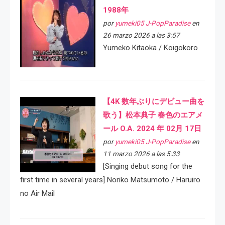
1988年
por
yumeki05 J-PopParadise
en
26 marzo 2026 a las 3:57
Yumeko Kitaoka / Koigokoro
【4K 数年ぶりにデビュー曲を
歌う】松本典子 春色のエアメ
ール O.A. 2024 年 02月 17日
por
yumeki05 J-PopParadise
en
11 marzo 2026 a las 5:33
[Singing debut song for the
first time in several years] Noriko Matsumoto / Haruiro
no Air Mail