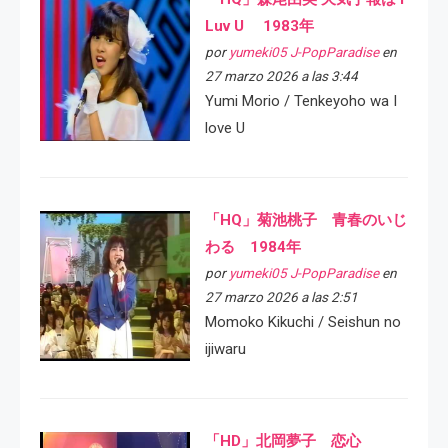
Luv U 1983年
por
yumeki05 J-PopParadise
en
27 marzo 2026 a las 3:44
Yumi Morio / Tenkeyoho wa I
love U
「HQ」菊池桃子 青春のいじ
わる 1984年
por
yumeki05 J-PopParadise
en
27 marzo 2026 a las 2:51
Momoko Kikuchi / Seishun no
ijiwaru
「HD」北岡夢子 恋心