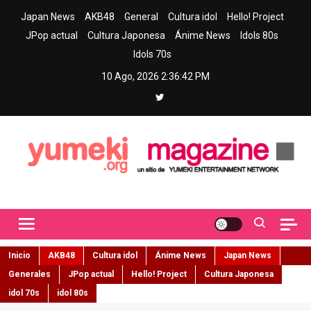
Skip
Japan News
AKB48
General
Cultura idol
Hello! Project
to
JPop actual
Cultura Japonesa
Ánime News
Idols 80s
content
Idols 70s
10 Ago, 2026
2:36:43 PM
Yumeki Magazine
Jpop y musica idol – Tu portal de jpop, movimiento idol y cultura
japonesa en español
Inicio
AKB48
Cultura idol
Ánime News
Japan News
Generales
JPop actual
Hello! Project
Cultura Japonesa
idol 70s
idol 80s