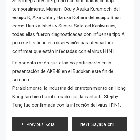
Seis integrantes del grupo han sido dadas de baja
temporalmente, Manami Oku y Asuka Kuramochi del
equipo K, Aika Ohta y Haruka Kohara del equipo B asi
como Haruka Ishida y Sumire Sato del Kenkyuusei,
todas ellas fueron diagnosticadas con influenza tipo A
pero se les tiene en observación para descartar o
confirmar que están infectadas con el virus H1N1.
Es por esta razón que ellas no participarán en la
presentación de AKB48 en el Budokan este fin de
semana.
Paralelamente, la industria del entretenimiento en Hong
Kong también ha informado que la cantante Stephy
Tang fue confirmada con la infección del virus H1N1.
Navegación
Previous:
Kota Yabu en el musical de «She Loves Me»
Next:
Sayaka Ichii regresa a escena
de