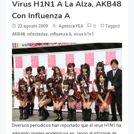
Virus H1N1 A La Alza, AKB48
Con Influenza A
0
Tagged
22 agosto 2009
Agencia YEA
,
,
,
AKB48
infectadas
influenza A
virus h1n1
Diversos periodicos han reportado que el virus H1N1 ha
adquirido niveles epidémicos en Japón al informar de