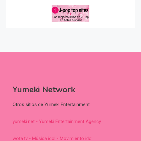
Yumeki Network
Otros sitios de Yumeki Entertainment:
yumeki.net - Yumeki Entertainment Agency
wota.tv - Música idol - Movimiento idol