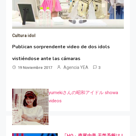
Cultura idol
Publican sorprendente video de dos idols
vistiéndose ante las cámaras
Agencia YEA
19 Noviembre 2017
3
yumekiさんの昭和アイドル showa
videos
「HQ」森尾由美 天気予報は I