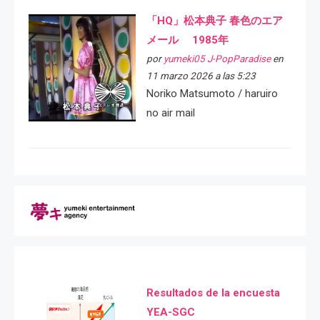
「HQ」松本典子 春色のエア
メール 1985年
por
yumeki05 J-PopParadise
en
11 marzo 2026 a las 5:23
Noriko Matsumoto / haruiro
no air mail
Resultados de la encuesta
YEA-SGC