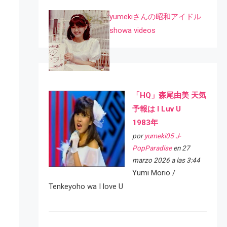
yumekiさんの昭和アイドル
showa videos
「HQ」森尾由美 天気
予報は I Luv U
1983年
por
yumeki05 J-
PopParadise
en 27
marzo 2026 a las 3:44
Yumi Morio /
Tenkeyoho wa I love U