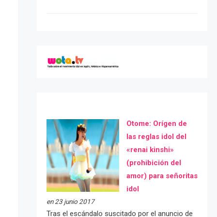
Otome: Orígen de
las reglas idol del
«renai kinshi»
(prohibición del
amor) para señoritas
idol
en 23 junio 2017
Tras el escándalo suscitado por el anuncio de