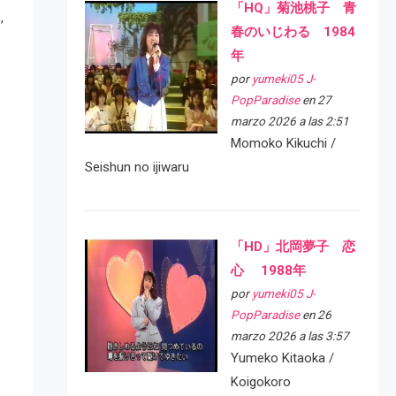
「HQ」菊池桃子 青
,
春のいじわる 1984
年
por
yumeki05 J-
PopParadise
en 27
marzo 2026 a las 2:51
Momoko Kikuchi /
Seishun no ijiwaru
「HD」北岡夢子 恋
心 1988年
por
yumeki05 J-
PopParadise
en 26
marzo 2026 a las 3:57
Yumeko Kitaoka /
Koigokoro