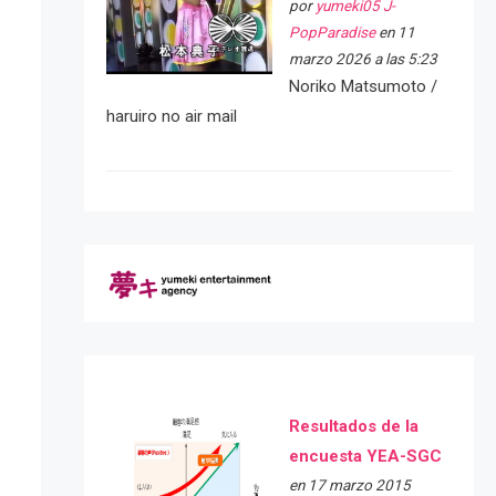
por
yumeki05 J-
PopParadise
en 11
marzo 2026 a las 5:23
Noriko Matsumoto /
haruiro no air mail
Resultados de la
encuesta YEA-SGC
en 17 marzo 2015