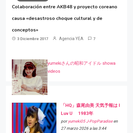
Colaboración entre AKB48 y proyecto coreano
causa «desastroso choque cultural y de
conceptos»
Agencia YEA
3 Diciembre 2017
7
yumekiさんの昭和アイドル showa
videos
「HQ」森尾由美 天気予報は I
Luv U 1983年
por
yumeki05 J-PopParadise
en
27 marzo 2026 a las 3:44