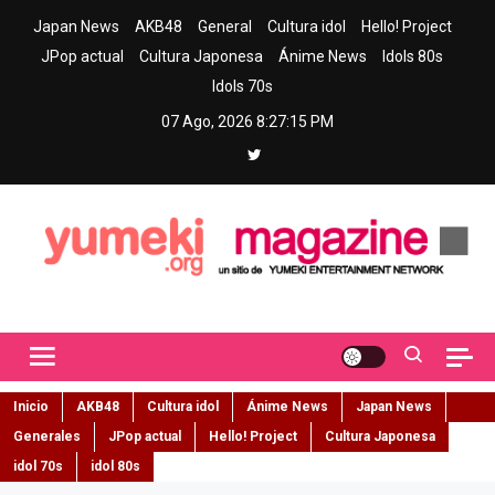
Skip
Japan News
AKB48
General
Cultura idol
Hello! Project
to
JPop actual
Cultura Japonesa
Ánime News
Idols 80s
content
Idols 70s
07 Ago, 2026
8:27:16 PM
Yumeki Magazine
Jpop y musica idol – Tu portal de jpop, movimiento idol y cultura
japonesa en español
Inicio
AKB48
Cultura idol
Ánime News
Japan News
Generales
JPop actual
Hello! Project
Cultura Japonesa
idol 70s
idol 80s