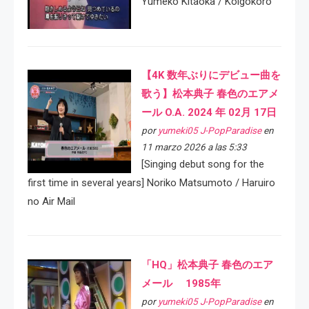
Yumeko Kitaoka / Koigokoro
【4K 数年ぶりにデビュー曲を
歌う】松本典子 春色のエアメ
ール O.A. 2024 年 02月 17日
por
yumeki05 J-PopParadise
en
11 marzo 2026 a las 5:33
[Singing debut song for the
first time in several years] Noriko Matsumoto / Haruiro
no Air Mail
「HQ」松本典子 春色のエア
メール 1985年
por
yumeki05 J-PopParadise
en