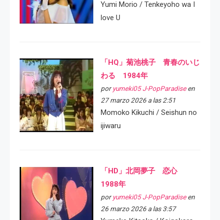
Yumi Morio / Tenkeyoho wa I
love U
「HQ」菊池桃子 青春のいじ
わる 1984年
por
yumeki05 J-PopParadise
en
27 marzo 2026 a las 2:51
Momoko Kikuchi / Seishun no
ijiwaru
「HD」北岡夢子 恋心
1988年
por
yumeki05 J-PopParadise
en
26 marzo 2026 a las 3:57