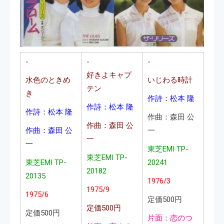
好きよキャプ
水色のときめ
いじわる時計
テン
き
作詩：松本 隆
作詩：松本 隆
作詩：松本 隆
作曲：森田 公
作曲：森田 公
作曲：森田 公
一
一
一
東芝EMI TP-
東芝EMI TP-
東芝EMI TP-
20241
20182
20135
1976/3
1975/9
1975/6
定価500円
定価500円
定価500円
片面：恋のつ