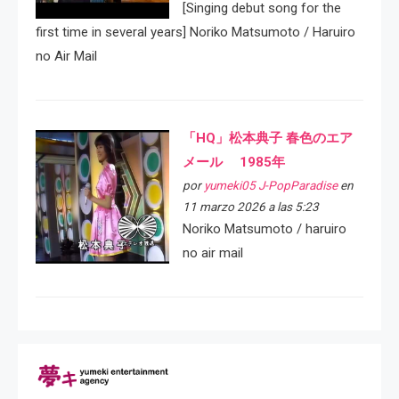
[Singing debut song for the
first time in several years] Noriko Matsumoto / Haruiro
no Air Mail
「HQ」松本典子 春色のエア
メール 1985年
por
yumeki05 J-PopParadise
en
11 marzo 2026 a las 5:23
Noriko Matsumoto / haruiro
no air mail