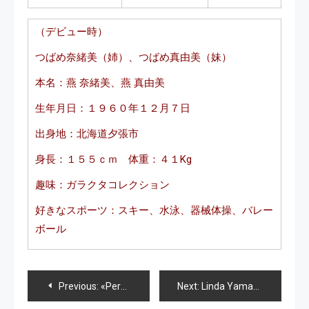
（デビュー時）
つばめ奈緒美（姉）、つばめ真由美（妹）
本名：燕 奈緒美、燕 真由美
生年月日：１９６０年１２月７日
出身地：北海道夕張市
身長：１５５ｃｍ 体重：４１Kg
趣味：ガラクタコレクション
好きなスポーツ：スキー、水泳、器械体操、バレー
ボール
Navegación
Previous:
«PeroPero Candies», respuesta Osaka de AKB48
Next:
Linda Yamamoto