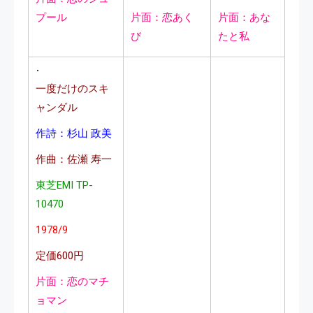
プール
片面：恋あく
片面：あな
び
たと私
一度だけのスキ
ャンダル
作詩：杉山 政美
作曲：佐瀬 寿一
東芝EMI TP-
10470
1978/9
定価600円
片面：恋のマチ
ョマン