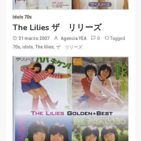
Idols 70s
The Lilies ザ リリーズ
0
Tagged
31 marzo 2007
Agencia YEA
,
,
,
70s
idols
The lilies
ザ リリーズ