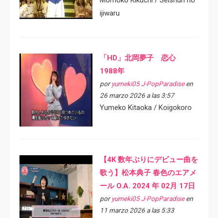
ijiwaru
「HD」北岡夢子 恋心
1988年
por
yumeki05 J-PopParadise
en
26 marzo 2026 a las 3:57
Yumeko Kitaoka / Koigokoro
【4K 数年ぶりにデビュー曲を
歌う】松本典子 春色のエアメ
ール O.A. 2024 年 02月 17日
por
yumeki05 J-PopParadise
en
11 marzo 2026 a las 5:33