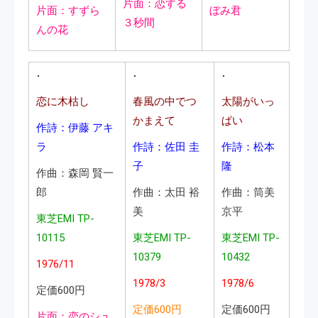
片面：恋する
片面：すずら
ぼみ君
３秒間
んの花
恋に木枯し
春風の中でつ
太陽がいっ
かまえて
ぱい
作詩：伊藤 アキ
ラ
作詩：佐田 圭
作詩：松本
子
隆
作曲：森岡 賢一
郎
作曲：太田 裕
作曲：筒美
美
京平
東芝EMI TP-
10115
東芝EMI TP-
東芝EMI TP-
10379
10432
1976/11
1978/3
1978/6
定価600円
定価600円
定価600円
片面：恋のシュ