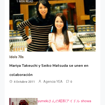
1 MIN READ
Idols 70s
Mariya Takeuchi y Seiko Matsuda se unen en
colaboración
Agencia YEA
4 Octubre 2011
0
yumekiさんの昭和アイドル showa