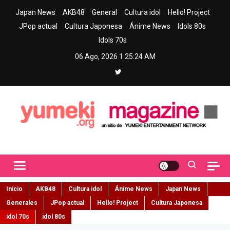
Skip
Japan News
AKB48
General
Cultura idol
Hello! Project
to
JPop actual
Cultura Japonesa
Ánime News
Idols 80s
content
Idols 70s
06 Ago, 2026
1:25:26 AM
Yumeki Magazine
Jpop y musica idol – Tu portal de jpop, movimiento idol y cultura
japonesa en español
Inicio
AKB48
Cultura idol
Ánime News
Japan News
Generales
JPop actual
Hello! Project
Cultura Japonesa
idol 70s
idol 80s