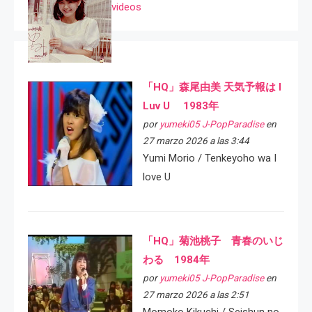
videos
「HQ」森尾由美 天気予報は I
Luv U 1983年
por
yumeki05 J-PopParadise
en
27 marzo 2026 a las 3:44
Yumi Morio / Tenkeyoho wa I
love U
「HQ」菊池桃子 青春のいじ
わる 1984年
por
yumeki05 J-PopParadise
en
27 marzo 2026 a las 2:51
Momoko Kikuchi / Seishun no