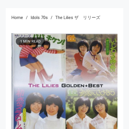
Home
Idols 70s
The Lilies ザ リリーズ
1 MIN READ