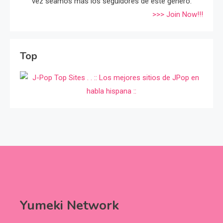
vez seamos más los seguidores de éste género.
>>> Join Now!!!
Top
Yumeki Network