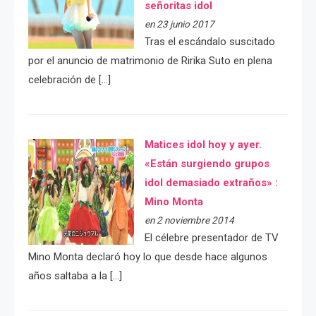
señoritas idol
en 23 junio 2017
Tras el escándalo suscitado
por el anuncio de matrimonio de Ririka Suto en plena
celebración de […]
Matices idol hoy y ayer.
«Están surgiendo grupos
idol demasiado extraños» :
Mino Monta
en 2 noviembre 2014
El célebre presentador de TV
Mino Monta declaró hoy lo que desde hace algunos
años saltaba a la […]