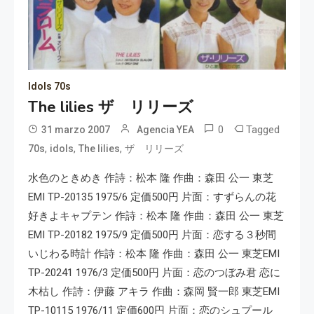
Idols 70s
The lilies ザ リリーズ
0
Tagged
31 marzo 2007
Agencia YEA
,
,
,
70s
idols
The lilies
ザ リリーズ
水色のときめき 作詩：松本 隆 作曲：森田 公一 東芝
EMI TP-20135 1975/6 定価500円 片面：すずらんの花
好きよキャプテン 作詩：松本 隆 作曲：森田 公一 東芝
EMI TP-20182 1975/9 定価500円 片面：恋する３秒間
いじわる時計 作詩：松本 隆 作曲：森田 公一 東芝EMI
TP-20241 1976/3 定価500円 片面：恋のつぼみ君 恋に
木枯し 作詩：伊藤 アキラ 作曲：森岡 賢一郎 東芝EMI
TP-10115 1976/11 定価600円 片面：恋のシュプール