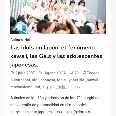
Cultura idol
Las idols en Japón, el fenómeno
kawaii, las Gals y las adolescentes
japonesas.
20
Tagged
2 julio 2007
Agencia YEA
,
,
,
,
,
Cultura idol
idol japonesa
idols
jyosei idol
kawaii
,
,
movimkiento idol
アイドル
女性アイドル
A finales de los 60s y principios de los 70s surgió un
nuevo estilo de personalidad en el medio del
entretenimiento japonés. Las «idols» (aidoru) o