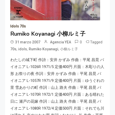
Idols 70s
Rumiko Koyanagi 小柳ルミ子
0
Tagged
31 marzo 2007
Agencia YEA
,
,
,
70s
idols
Rumiko Koyanagi
小柳ルミ子
わたしの城下町 作詩：安井 かずみ 作曲：平尾 昌晃 パ
イオニア L-1026R 1971/5 定価400円 片面：木彫りの人
形 お祭りの夜 作詞：安井 かずみ 作曲：平尾 昌晃 パ
イオニア L-1057R 1971/9 定価400円 片面：ゆうぐれの
里 雪あかりの町 作詞：山上 路夫 作曲：平尾 昌晃 パ
イオニア L-1070R 1972/1 定価400円 片面：ある晴れた
日に 瀬戸の花嫁 作詞：山上 路夫 作曲：平尾 昌晃 パ
イオニア L-1080R 1972/4 定価500円 片面：それでも川