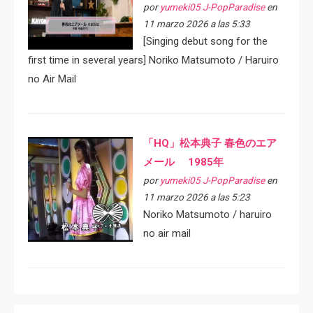
por
yumeki05 J-PopParadise
en
11 marzo 2026 a las 5:33
[Singing debut song for the
first time in several years] Noriko Matsumoto / Haruiro
no Air Mail
「HQ」松本典子 春色のエア
メール 1985年
por
yumeki05 J-PopParadise
en
11 marzo 2026 a las 5:23
Noriko Matsumoto / haruiro
no air mail