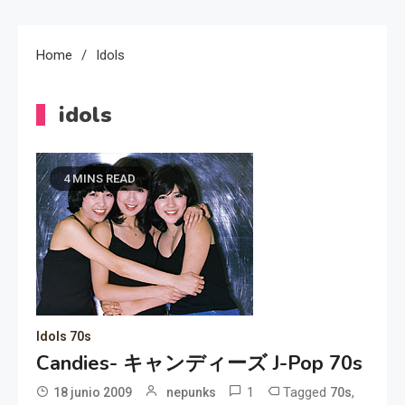
Home
Idols
idols
4 MINS READ
Idols 70s
Candies- キャンディーズ J-Pop 70s
1
Tagged
,
18 junio 2009
nepunks
70s