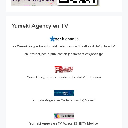
Yumeki Agency en TV
-- Yumeki.org --
ha sido calificado como el "Healthiest J-Pop fansite"
en Internet, por la publicación japonesa "Seekjapan.jp".
Yumeki.org, promocionado en FiestaTV de España
Yumeki Angels en CadenaTres TV, Mexico
Yumeki Angels en TV Azteca 13 HDTV Mexico.