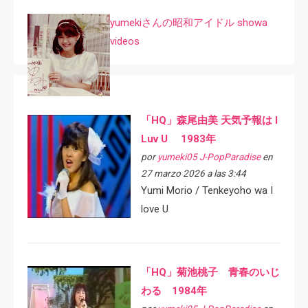
yumekiさんの昭和アイドル showa
videos
「HQ」森尾由美 天気予報は I
Luv U 1983年
por
yumeki05 J-PopParadise
en
27 marzo 2026 a las 3:44
Yumi Morio / Tenkeyoho wa I
love U
「HQ」菊池桃子 青春のいじ
わる 1984年