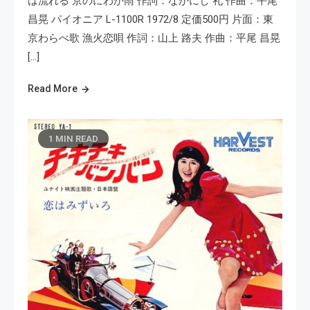
は流れる 京のにわか雨 作詞：なかにし 礼 作曲：平尾
昌晃 パイオニア L-1100R 1972/8 定価500円 片面：東
京わらべ歌 漁火恋唄 作詞：山上 路夫 作曲：平尾 昌晃
[…]
Read More
1 MIN READ