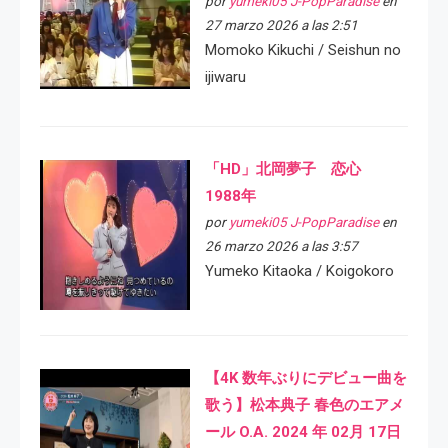
por
yumeki05 J-PopParadise
en
27 marzo 2026 a las 2:51
Momoko Kikuchi / Seishun no
ijiwaru
「HD」北岡夢子 恋心
1988年
por
yumeki05 J-PopParadise
en
26 marzo 2026 a las 3:57
Yumeko Kitaoka / Koigokoro
【4K 数年ぶりにデビュー曲を
歌う】松本典子 春色のエアメ
ール O.A. 2024 年 02月 17日