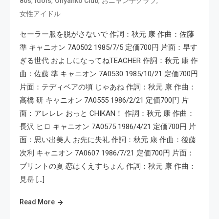
,
,
,
,
80s
idols
Onyanko Club
おニャン子クラブ
女性アイドル
セーラー服を脱がさないで 作詞：秋元 康 作曲：佐藤
準 キャニオン 7A0502 1985/7/5 定価700円 片面：早す
ぎる世代 およしになってねTEACHER 作詞：秋元 康 作
曲：佐藤 準 キャニオン 7A0530 1985/10/21 定価700円
片面：テディベアの頃 じゃあね 作詞：秋元 康 作曲：
高橋 研 キャニオン 7A0555 1986/2/21 定価700円 片
面：アレレレ おっと CHIKAN！ 作詞：秋元 康 作曲：
長沢 ヒロ キャニオン 7A0575 1986/4/21 定価700円 片
面：思い出美人 お先に失礼 作詞：秋元 康 作曲：後藤
次利 キャニオン 7A0607 1986/7/21 定価700円 片面：
プリントの夏 恋はくえすちょん 作詞：秋元 康 作曲：
見岳 […]
Read More