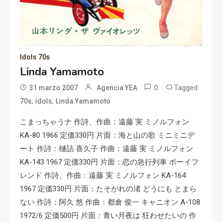
Idols 70s
Linda Yamamoto
0
Tagged
31 marzo 2007
Agencia YEA
,
,
70s
idols
Linda Yamamoto
こまっちゃうナ 作詩、作曲：遠藤 実 ミノルフォン
KA-80 1966 定価330円 片面：海と山の歌 ミニミニデ
ート 作詩：樋詰 喜久子 作曲：遠藤 実 ミノルフォン
KA-143 1967 定価330円 片面：恋の急行列車 ボーイフ
レンド 作詩、作曲：遠藤 実 ミノルフォン KA-164
1967 定価330円 片面：たそがれの渚 どうにも とまら
ない 作詩：阿久 悠 作曲：都倉 俊一 キャニオン A-108
1972/6 定価500円 片面：青い月夜は 狂わせたいの 作