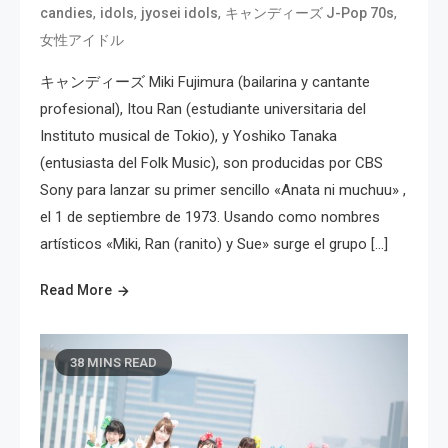
,
,
,
,
candies
idols
jyosei idols
キャンディーズ J-Pop 70s
女性アイドル
キャンディーズ Miki Fujimura (bailarina y cantante
profesional), Itou Ran (estudiante universitaria del
Instituto musical de Tokio), y Yoshiko Tanaka
(entusiasta del Folk Music), son producidas por CBS
Sony para lanzar su primer sencillo «Anata ni muchuu» ,
el 1 de septiembre de 1973. Usando como nombres
artísticos «Miki, Ran (ranito) y Sue» surge el grupo […]
Read More
38 MINS READ