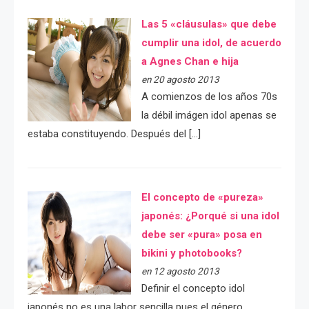
Las 5 «cláusulas» que debe
cumplir una idol, de acuerdo
a Agnes Chan e hija
en 20 agosto 2013
A comienzos de los años 70s
la débil imágen idol apenas se
estaba constituyendo. Después del […]
El concepto de «pureza»
japonés: ¿Porqué si una idol
debe ser «pura» posa en
bikini y photobooks?
en 12 agosto 2013
Definir el concepto idol
japonés no es una labor sencilla pues el género