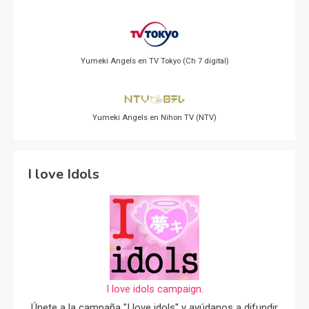
Yumeki Angels en TV Tokyo (Ch 7 digital)
Yumeki Angels en Nihon TV (NTV)
I love Idols
I love idols campaign.
Únete a la campaña "I love idols" y ayúdanos a difundir