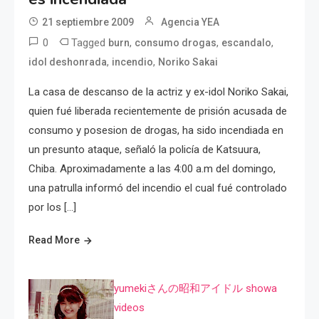
21 septiembre 2009
Agencia YEA
0
Tagged
,
,
,
burn
consumo drogas
escandalo
,
,
idol deshonrada
incendio
Noriko Sakai
La casa de descanso de la actriz y ex-idol Noriko Sakai,
quien fué liberada recientemente de prisión acusada de
consumo y posesion de drogas, ha sido incendiada en
un presunto ataque, señaló la policía de Katsuura,
Chiba. Aproximadamente a las 4:00 a.m del domingo,
una patrulla informó del incendio el cual fué controlado
por los […]
Read More
yumekiさんの昭和アイドル showa
videos