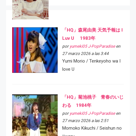
「HQ」森尾由美 天気予報は I
Luv U 1983年
por
yumeki05 J-PopParadise
en
27 marzo 2026 a las 3:44
Yumi Morio / Tenkeyoho wa I
love U
「HQ」菊池桃子 青春のいじ
わる 1984年
por
yumeki05 J-PopParadise
en
27 marzo 2026 a las 2:51
Momoko Kikuchi / Seishun no