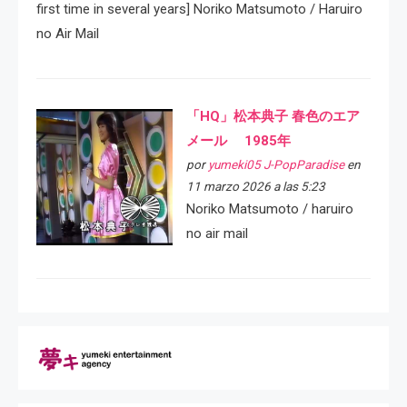
first time in several years] Noriko Matsumoto / Haruiro
no Air Mail
「HQ」松本典子 春色のエア
メール 1985年
por
yumeki05 J-PopParadise
en
11 marzo 2026 a las 5:23
Noriko Matsumoto / haruiro
no air mail