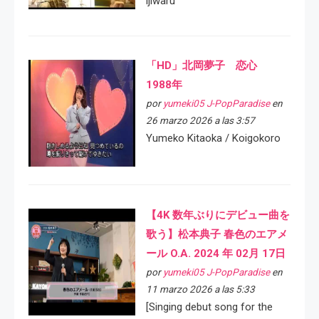
ijiwaru
「HD」北岡夢子 恋心
1988年
por
yumeki05 J-PopParadise
en
26 marzo 2026 a las 3:57
Yumeko Kitaoka / Koigokoro
【4K 数年ぶりにデビュー曲を
歌う】松本典子 春色のエアメ
ール O.A. 2024 年 02月 17日
por
yumeki05 J-PopParadise
en
11 marzo 2026 a las 5:33
[Singing debut song for the