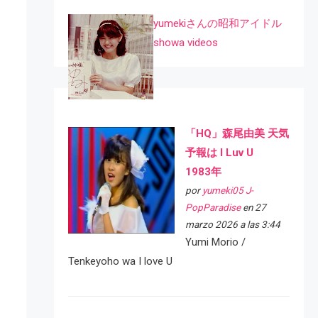
yumekiさんの昭和アイドル
showa videos
「HQ」森尾由美 天気
予報は I Luv U
1983年
por
yumeki05 J-
PopParadise
en 27
marzo 2026 a las 3:44
Yumi Morio /
Tenkeyoho wa I love U