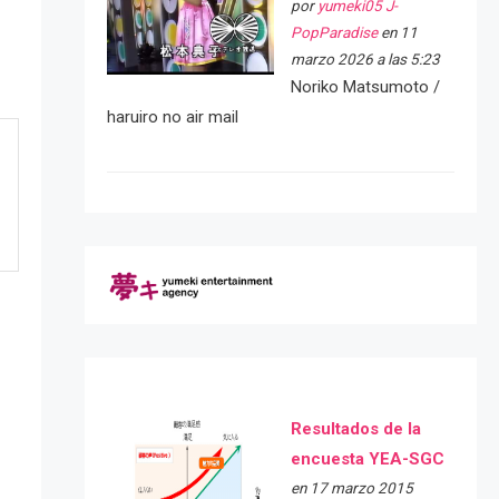
por
yumeki05 J-
PopParadise
en 11
marzo 2026 a las 5:23
Noriko Matsumoto /
haruiro no air mail
Resultados de la
encuesta YEA-SGC
en 17 marzo 2015