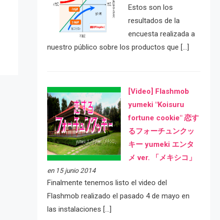
e
Estos son los
resultados de la
encuesta realizada a
nuestro público sobre los productos que […]
[Video] Flashmob
yumeki "Koisuru
fortune cookie" 恋す
るフォーチュンクッ
キー yumeki エンタ
メ ver. 「メキシコ」
en 15 junio 2014
Finalmente tenemos listo el video del
Flashmob realizado el pasado 4 de mayo en
las instalaciones […]