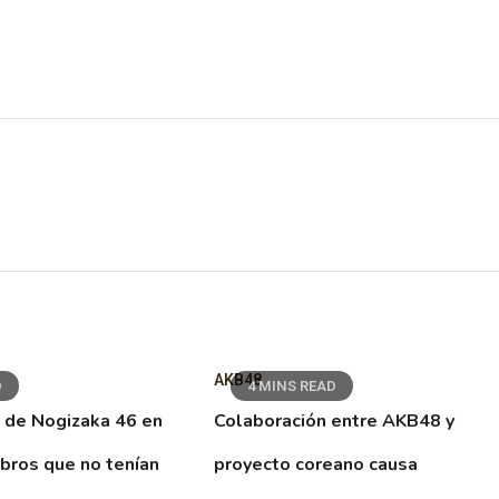
AKB48
D
4 MINS READ
 de Nogizaka 46 en
Colaboración entre AKB48 y
ibros que no tenían
proyecto coreano causa