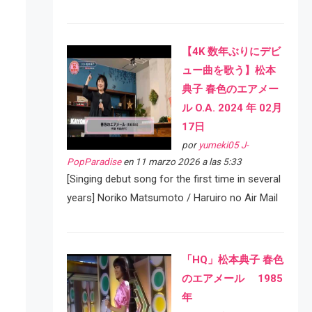
【4K 数年ぶりにデビ
ュー曲を歌う】松本
典子 春色のエアメー
ル O.A. 2024 年 02月
17日
por
yumeki05 J-
PopParadise
en 11 marzo 2026 a las 5:33
[Singing debut song for the first time in several
years] Noriko Matsumoto / Haruiro no Air Mail
「HQ」松本典子 春色
のエアメール 1985
年