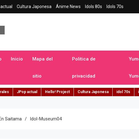
actual
Cultura Japonesa
Ánime News
Idols 80s
Idols 70s
a japonesa en español
o
Inicio
Mapa del
Politica de
Yume
sitio
privacidad
Yume
rales
JPop actual
Hello! Project
Cultura Japonesa
idol 70s
En Saitama
Idol-Museum04