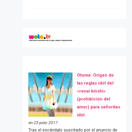
Otome: Orígen de
las reglas idol del
«renai kinshi»
(prohibición del
amor) para señoritas
idol
en 23 junio 2017
Tras el escándalo suscitado por el anuncio de