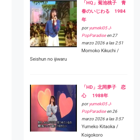
「HQ」菊池桃子 青
春のいじわる 1984
年
por
yumeki05 J-
PopParadise
en 27
marzo 2026 a las 2:51
Momoko Kikuchi /
Seishun no ijiwaru
「HD」北岡夢子 恋
心 1988年
por
yumeki05 J-
PopParadise
en 26
marzo 2026 a las 3:57
Yumeko Kitaoka /
Koigokoro