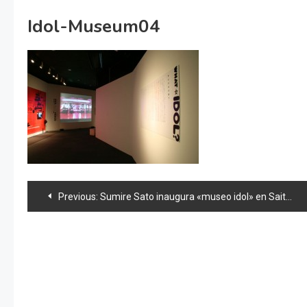
Idol-Museum04
Navegación
Previous:
Sumire Sato inaugura «museo idol» en Saitama
de
entradas