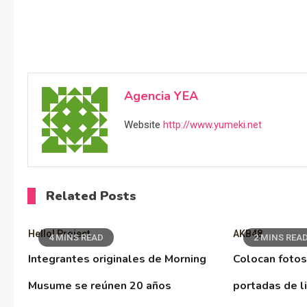
Agencia YEA
Website
http://www.yumeki.net
Related Posts
Hello! Project
AKB48
4 MINS READ
2 MINS REA
Integrantes originales de Morning
Colocan fotos
Musume se reúnen 20 años
portadas de l