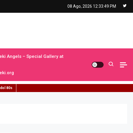
08 Ago, 2026
12:33:50 PM
ki Angels – Special Gallery at
ki.org
idol 80s