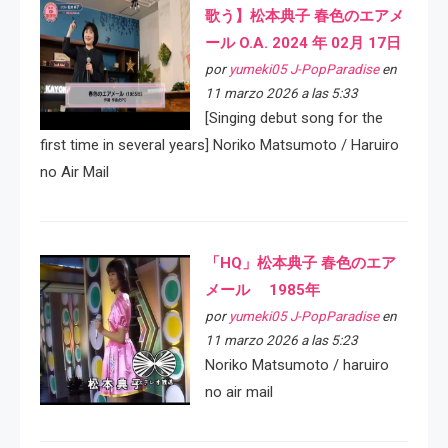
歌う】松本典子 春色のエアメ
ール O.A. 2024 年 02月 17日
por
yumeki05 J-PopParadise
en
11 marzo 2026 a las 5:33
[Singing debut song for the
first time in several years] Noriko Matsumoto / Haruiro
no Air Mail
「HQ」松本典子 春色のエア
メール 1985年
por
yumeki05 J-PopParadise
en
11 marzo 2026 a las 5:23
Noriko Matsumoto / haruiro
no air mail