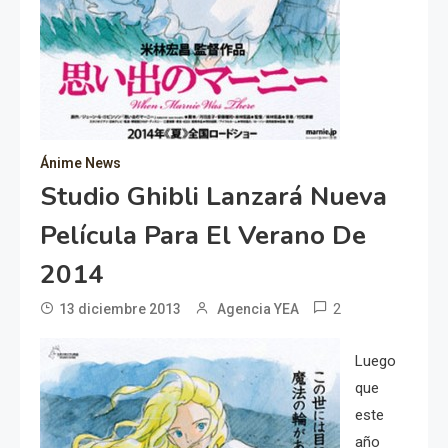
Ánime News
Studio Ghibli Lanzará Nueva
Película Para El Verano De
2014
2
13 diciembre 2013
Agencia YEA
Luego
que
este
año