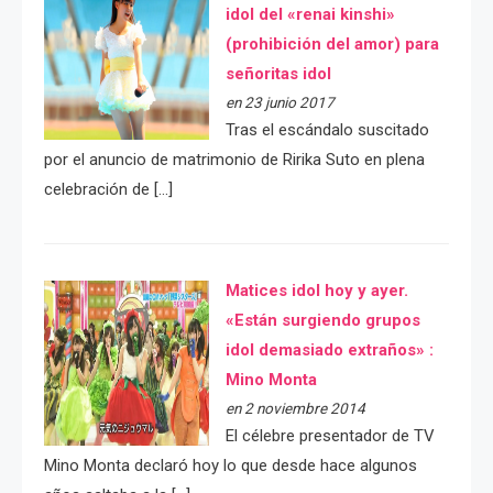
idol del «renai kinshi»
(prohibición del amor) para
señoritas idol
en 23 junio 2017
Tras el escándalo suscitado
por el anuncio de matrimonio de Ririka Suto en plena
celebración de […]
Matices idol hoy y ayer.
«Están surgiendo grupos
idol demasiado extraños» :
Mino Monta
en 2 noviembre 2014
El célebre presentador de TV
Mino Monta declaró hoy lo que desde hace algunos