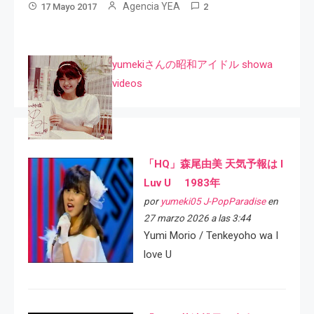
Agencia YEA
17 Mayo 2017
2
yumekiさんの昭和アイドル showa
videos
「HQ」森尾由美 天気予報は I
Luv U 1983年
por
yumeki05 J-PopParadise
en
27 marzo 2026 a las 3:44
Yumi Morio / Tenkeyoho wa I
love U