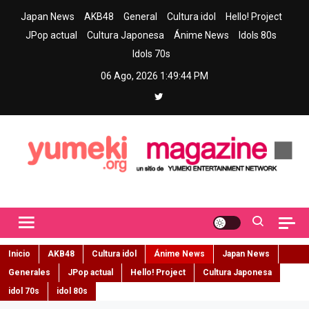
Skip
Japan News
AKB48
General
Cultura idol
Hello! Project
to
JPop actual
Cultura Japonesa
Ánime News
Idols 80s
content
Idols 70s
06 Ago, 2026
1:49:46 PM
Yumeki Magazine
Jpop y musica idol – Tu portal de jpop, movimiento idol y cultura
japonesa en español
Inicio
AKB48
Cultura idol
Ánime News
Japan News
Generales
JPop actual
Hello! Project
Cultura Japonesa
idol 70s
idol 80s