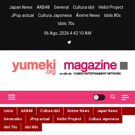
Skip
Japan News
AKB48
General
Cultura idol
Hello! Project
to
JPop actual
Cultura Japonesa
Ánime News
Idols 80s
content
Idols 70s
06 Ago, 2026
4:42:11 AM
Yumeki Magazine
Jpop y musica idol – Tu portal de jpop, movimiento idol y cultura
japonesa en español
Inicio
AKB48
Cultura idol
Ánime News
Japan News
Generales
JPop actual
Hello! Project
Cultura Japonesa
idol 70s
idol 80s