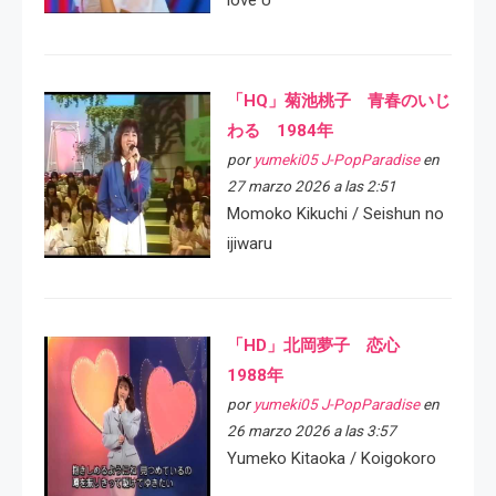
「HQ」菊池桃子 青春のいじ
わる 1984年
por
yumeki05 J-PopParadise
en
27 marzo 2026 a las 2:51
Momoko Kikuchi / Seishun no
ijiwaru
「HD」北岡夢子 恋心
1988年
por
yumeki05 J-PopParadise
en
26 marzo 2026 a las 3:57
Yumeko Kitaoka / Koigokoro