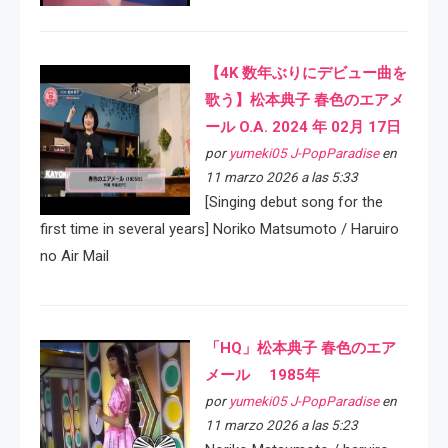
【4K 数年ぶりにデビュー曲を
歌う】松本典子 春色のエアメ
ール O.A. 2024 年 02月 17日
por
yumeki05 J-PopParadise
en
11 marzo 2026 a las 5:33
[Singing debut song for the
first time in several years] Noriko Matsumoto / Haruiro
no Air Mail
「HQ」松本典子 春色のエア
メール 1985年
por
yumeki05 J-PopParadise
en
11 marzo 2026 a las 5:23