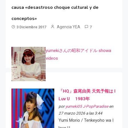
causa «desastroso choque cultural y de
conceptos»
Agencia YEA
3 Diciembre 2017
7
yumekiさんの昭和アイドル showa
videos
「HQ」森尾由美 天気予報は I
Luv U 1983年
por
yumeki05 J-PopParadise
en
27 marzo 2026 a las 3:44
Yumi Morio / Tenkeyoho wa I
love U