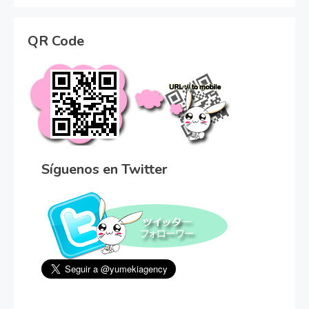
QR Code
Síguenos en Twitter