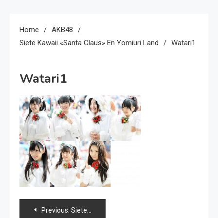
Home
AKB48
Siete Kawaii «Santa Claus» En Yomiuri Land
Watari1
Watari1
Navegación
Previous:
Siete kawaii «Santa Claus» en Yomiuri land