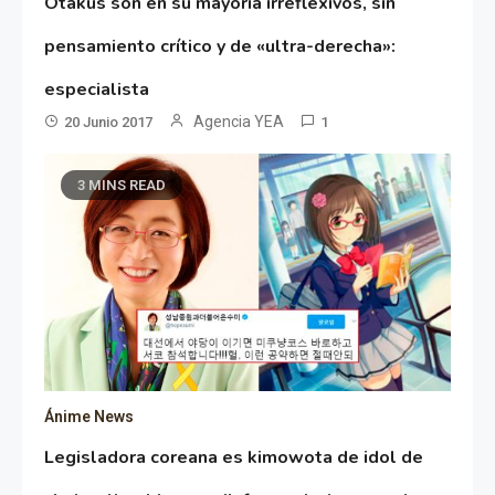
Otakus son en su mayoría irreflexivos, sin
pensamiento crítico y de «ultra-derecha»:
especialista
Agencia YEA
20 Junio 2017
1
3 MINS READ
Ánime News
Legisladora coreana es kimowota de idol de