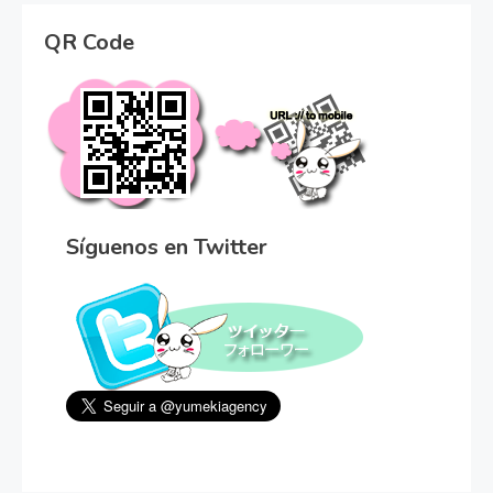
QR Code
Síguenos en Twitter