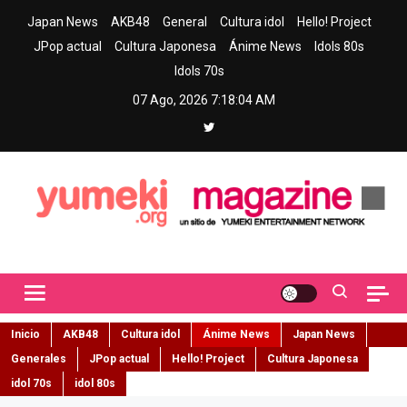
Skip
Japan News
AKB48
General
Cultura idol
Hello! Project
to
JPop actual
Cultura Japonesa
Ánime News
Idols 80s
content
Idols 70s
07 Ago, 2026
7:18:06 AM
Yumeki Magazine
Jpop y musica idol – Tu portal de jpop, movimiento idol y cultura
japonesa en español
Inicio
AKB48
Cultura idol
Ánime News
Japan News
Generales
JPop actual
Hello! Project
Cultura Japonesa
idol 70s
idol 80s