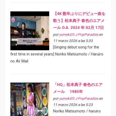
【4K 数年ぶりにデビュー曲を
歌う】松本典子 春色のエアメ
ール O.A. 2024 年 02月 17日
por
yumeki05 J-PopParadise
en
11 marzo 2026 a las 5:33
[Singing debut song for the
first time in several years] Noriko Matsumoto / Haruiro
no Air Mail
「HQ」松本典子 春色のエア
メール 1985年
por
yumeki05 J-PopParadise
en
11 marzo 2026 a las 5:23
Noriko Matsumoto / haruiro