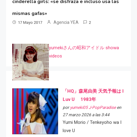
cinderella girls: «se disfraza e incluso usa las
mismas gafas»
Agencia YEA
17 Mayo 2017
2
yumekiさんの昭和アイドル showa
videos
「HQ」森尾由美 天気予報は I
Luv U 1983年
por
yumeki05 J-PopParadise
en
27 marzo 2026 a las 3:44
Yumi Morio / Tenkeyoho wa I
love U