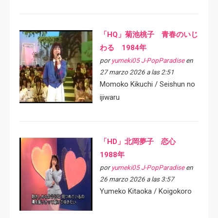
「HQ」菊池桃子 青春のいじ
わる 1984年
por
yumeki05 J-PopParadise
en
27 marzo 2026 a las 2:51
Momoko Kikuchi / Seishun no
ijiwaru
「HD」北岡夢子 恋心
1988年
por
yumeki05 J-PopParadise
en
26 marzo 2026 a las 3:57
Yumeko Kitaoka / Koigokoro