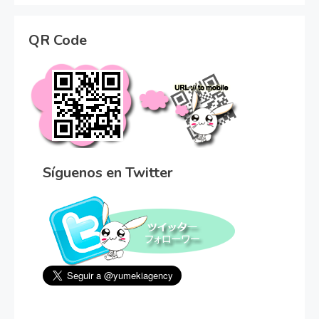
QR Code
Síguenos en Twitter