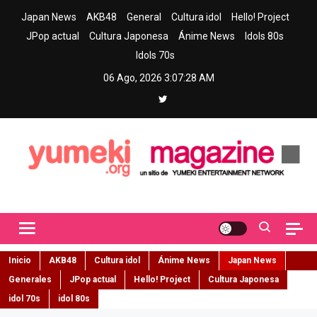
Skip
Japan News
AKB48
General
Cultura idol
Hello! Project
to
JPop actual
Cultura Japonesa
Ánime News
Idols 80s
content
Idols 70s
06 Ago, 2026
3:07:30 AM
Yumeki Magazine
Jpop y musica idol – Tu portal de jpop, movimiento idol y cultura
japonesa en español
Inicio
AKB48
Cultura idol
Ánime News
Japan News
Generales
JPop actual
Hello! Project
Cultura Japonesa
idol 70s
idol 80s