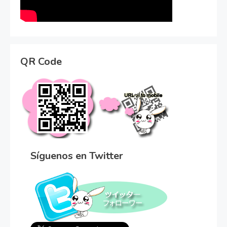
QR Code
Síguenos en Twitter