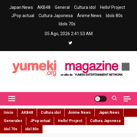
Skip
Japan News
AKB48
General
Cultura idol
Hello! Project
to
JPop actual
Cultura Japonesa
Ánime News
Idols 80s
content
Idols 70s
05 Ago, 2026
2:41:54 AM
Yumeki Magazine
Jpop y musica idol – Tu portal de jpop, movimiento idol y cultura
japonesa en español
Inicio
AKB48
Cultura idol
Ánime News
Japan News
Generales
JPop actual
Hello! Project
Cultura Japonesa
idol 70s
idol 80s