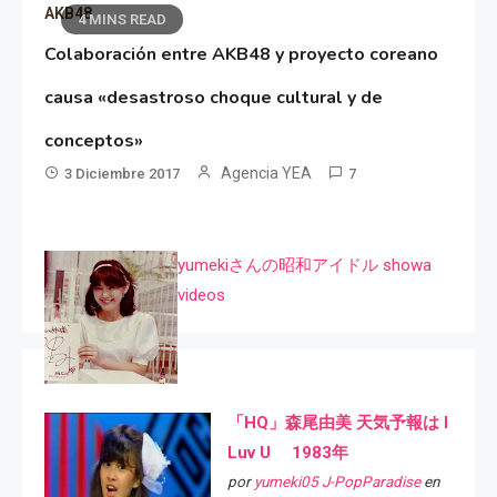
AKB48
4 MINS READ
Colaboración entre AKB48 y proyecto coreano
causa «desastroso choque cultural y de
conceptos»
Agencia YEA
3 Diciembre 2017
7
yumekiさんの昭和アイドル showa
videos
「HQ」森尾由美 天気予報は I
Luv U 1983年
por
yumeki05 J-PopParadise
en