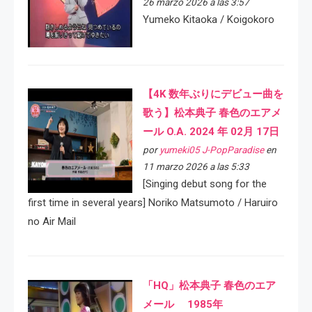
26 marzo 2026 a las 3:57
Yumeko Kitaoka / Koigokoro
【4K 数年ぶりにデビュー曲を
歌う】松本典子 春色のエアメ
ール O.A. 2024 年 02月 17日
por
yumeki05 J-PopParadise
en
11 marzo 2026 a las 5:33
[Singing debut song for the
first time in several years] Noriko Matsumoto / Haruiro
no Air Mail
「HQ」松本典子 春色のエア
メール 1985年