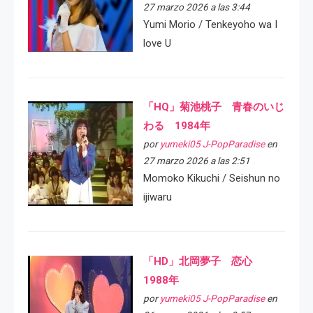
27 marzo 2026 a las 3:44
Yumi Morio / Tenkeyoho wa I
love U
「HQ」菊池桃子 青春のいじ
わる 1984年
por
yumeki05 J-PopParadise
en
27 marzo 2026 a las 2:51
Momoko Kikuchi / Seishun no
ijiwaru
「HD」北岡夢子 恋心
1988年
por
yumeki05 J-PopParadise
en