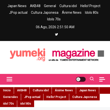
Skip
Japan News
AKB48
General
Cultura idol
Hello! Project
to
JPop actual
Cultura Japonesa
Ánime News
Idols 80s
content
Idols 70s
06 Ago, 2026
2:51:51 AM
Yumeki Magazine
Jpop y musica idol – Tu portal de jpop, movimiento idol y cultura
japonesa en español
Inicio
AKB48
Cultura idol
Ánime News
Japan News
Generales
JPop actual
Hello! Project
Cultura Japonesa
idol 70s
idol 80s