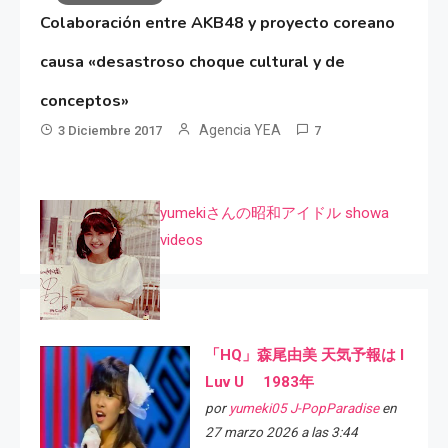
Colaboración entre AKB48 y proyecto coreano
causa «desastroso choque cultural y de
conceptos»
Agencia YEA
3 Diciembre 2017
7
yumekiさんの昭和アイドル showa
videos
「HQ」森尾由美 天気予報は I
Luv U 1983年
por
yumeki05 J-PopParadise
en
27 marzo 2026 a las 3:44