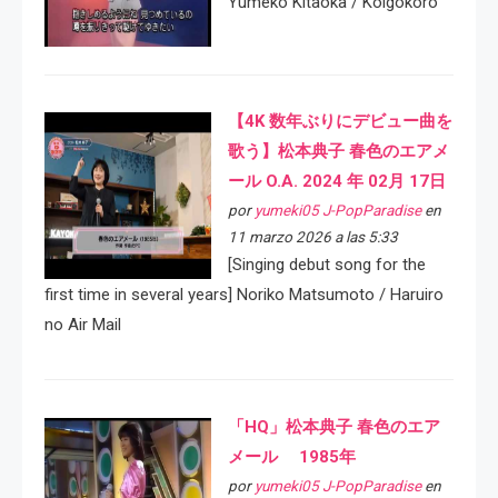
Yumeko Kitaoka / Koigokoro
【4K 数年ぶりにデビュー曲を
歌う】松本典子 春色のエアメ
ール O.A. 2024 年 02月 17日
por
yumeki05 J-PopParadise
en
11 marzo 2026 a las 5:33
[Singing debut song for the
first time in several years] Noriko Matsumoto / Haruiro
no Air Mail
「HQ」松本典子 春色のエア
メール 1985年
por
yumeki05 J-PopParadise
en