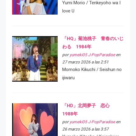
Yumi Morio / Tenkeyoho wa I
love U
「HQ」菊池桃子 青春のいじ
わる 1984年
por
yumeki05 J-PopParadise
en
27 marzo 2026 a las 2:51
Momoko Kikuchi / Seishun no
ijiwaru
「HD」北岡夢子 恋心
1988年
por
yumeki05 J-PopParadise
en
26 marzo 2026 a las 3:57