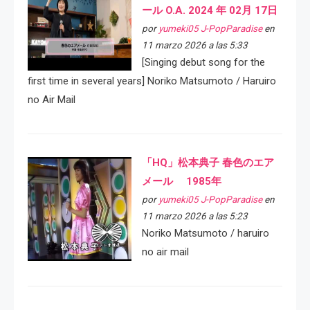
ール O.A. 2024 年 02月 17日
por
yumeki05 J-PopParadise
en
11 marzo 2026 a las 5:33
[Singing debut song for the
first time in several years] Noriko Matsumoto / Haruiro
no Air Mail
「HQ」松本典子 春色のエア
メール 1985年
por
yumeki05 J-PopParadise
en
11 marzo 2026 a las 5:23
Noriko Matsumoto / haruiro
no air mail