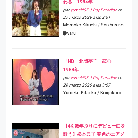
わる 1984年
por
yumeki05 J-PopParadise
en
27 marzo 2026 a las 2:51
Momoko Kikuchi / Seishun no
ijiwaru
「HD」北岡夢子 恋心
1988年
por
yumeki05 J-PopParadise
en
26 marzo 2026 a las 3:57
Yumeko Kitaoka / Koigokoro
【4K 数年ぶりにデビュー曲を
歌う】松本典子 春色のエアメ