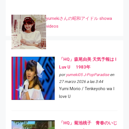
yumekiさんの昭和アイドル showa
videos
「HQ」森尾由美 天気予報は I
Luv U 1983年
por
yumeki05 J-PopParadise
en
27 marzo 2026 a las 3:44
Yumi Morio / Tenkeyoho wa I
love U
「HQ」菊池桃子 青春のいじ