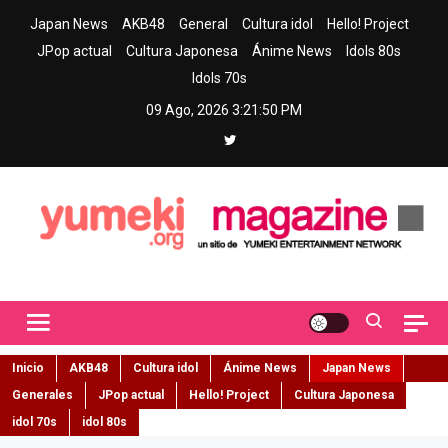
Skip
Japan News
AKB48
General
Cultura idol
Hello! Project
to
JPop actual
Cultura Japonesa
Ánime News
Idols 80s
content
Idols 70s
09 Ago, 2026
3:21:51 PM
Yumeki Magazine
Jpop y musica idol – Tu portal de jpop, movimiento idol y cultura
japonesa en español
Inicio
AKB48
Cultura idol
Ánime News
Japan News
Generales
JPop actual
Hello! Project
Cultura Japonesa
idol 70s
idol 80s