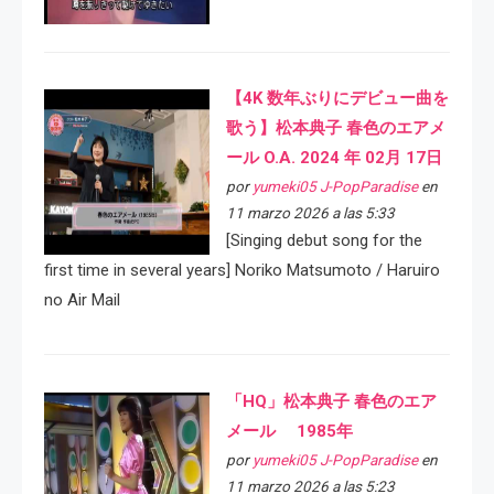
【4K 数年ぶりにデビュー曲を
歌う】松本典子 春色のエアメ
ール O.A. 2024 年 02月 17日
por
yumeki05 J-PopParadise
en
11 marzo 2026 a las 5:33
[Singing debut song for the
first time in several years] Noriko Matsumoto / Haruiro
no Air Mail
「HQ」松本典子 春色のエア
メール 1985年
por
yumeki05 J-PopParadise
en
11 marzo 2026 a las 5:23