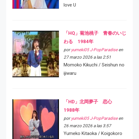
love U
「HQ」菊池桃子 青春のいじ
わる 1984年
por
yumeki05 J-PopParadise
en
27 marzo 2026 a las 2:51
Momoko Kikuchi / Seishun no
ijiwaru
「HD」北岡夢子 恋心
1988年
por
yumeki05 J-PopParadise
en
26 marzo 2026 a las 3:57
Yumeko Kitaoka / Koigokoro