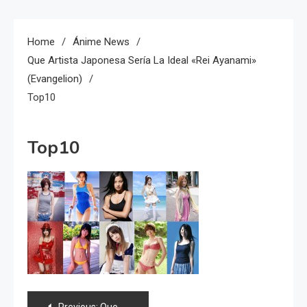
Home
Ánime News
Que Artista Japonesa Sería La Ideal «Rei Ayanami»
(Evangelion)
Top10
Top10
Navegación
Previous:
Que artista japonesa sería la ideal «Rei Ayanami» (Evangelion)