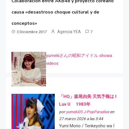
Colaboración entre AKB48 y proyecto coreano
causa «desastroso choque cultural y de
conceptos»
Agencia YEA
3 Diciembre 2017
7
yumekiさんの昭和アイドル showa
videos
「HQ」森尾由美 天気予報は I
Luv U 1983年
por
yumeki05 J-PopParadise
en
27 marzo 2026 a las 3:44
Yumi Morio / Tenkeyoho wa I