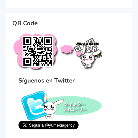
QR Code
Síguenos en Twitter