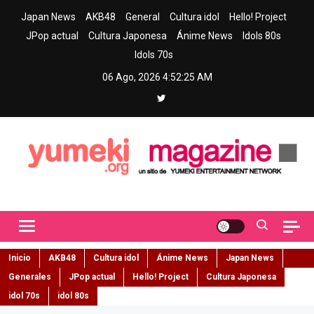
Skip
Japan News
AKB48
General
Cultura idol
Hello! Project
to
JPop actual
Cultura Japonesa
Ánime News
Idols 80s
content
Idols 70s
06 Ago, 2026
4:52:26 AM
Yumeki Magazine
Jpop y musica idol – Tu portal de jpop, movimiento idol y cultura
japonesa en español
Inicio
AKB48
Cultura idol
Ánime News
Japan News
Generales
JPop actual
Hello! Project
Cultura Japonesa
idol 70s
idol 80s